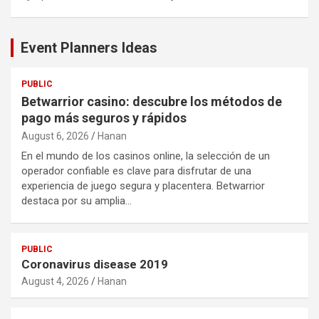
Event Planners Ideas
PUBLIC
Betwarrior casino: descubre los métodos de
pago más seguros y rápidos
August 6, 2026
Hanan
En el mundo de los casinos online, la selección de un
operador confiable es clave para disfrutar de una
experiencia de juego segura y placentera. Betwarrior
destaca por su amplia…
PUBLIC
Coronavirus disease 2019
August 4, 2026
Hanan