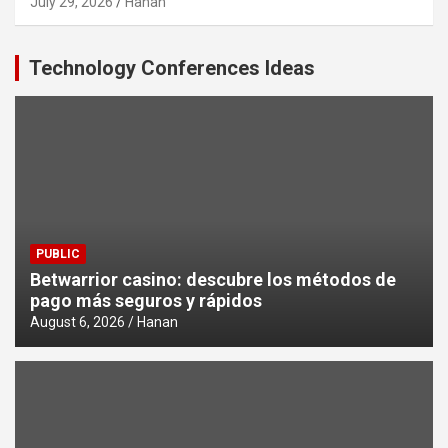
July 29, 2026
Hanan
Technology Conferences Ideas
PUBLIC
Betwarrior casino: descubre los métodos de
pago más seguros y rápidos
August 6, 2026
Hanan