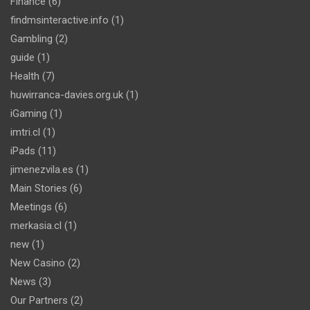
Finance
(6)
findmsinteractive.info
(1)
Gambling
(2)
guide
(1)
Health
(7)
huwirranca-davies.org.uk
(1)
iGaming
(1)
imtri.cl
(1)
iPads
(11)
jimenezvila.es
(1)
Main Stories
(6)
Meetings
(6)
merkasia.cl
(1)
new
(1)
New Casino
(2)
News
(3)
Our Partners
(2)