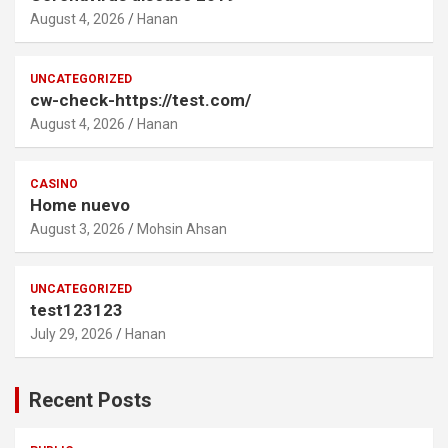
August 4, 2026
Hanan
UNCATEGORIZED
cw-check-https://test.com/
August 4, 2026
Hanan
CASINO
Home nuevo
August 3, 2026
Mohsin Ahsan
UNCATEGORIZED
test123123
July 29, 2026
Hanan
Recent Posts