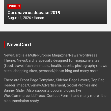
PUBLIC
Coronavirus disease 2019
August 4, 2026
Hanan
NewsCard
NewsCard is a Multi-Purpose Magazine/News WordPress
Theme. NewsCard is specially designed for magazine sites
(food, travel, fashion, music, health, sports, photography), news
sites, shopping sites, personal/photo blog and many more.
There are Front Page Template, Sidebar Page Layout, Top Bar,
Header Image/Overlay/Advertisement, Social Profiles and
Banner Slider. Also supports popular plugins like
WooCommerce, bbPress, Contact Form 7 and many more. It is
also translation ready.