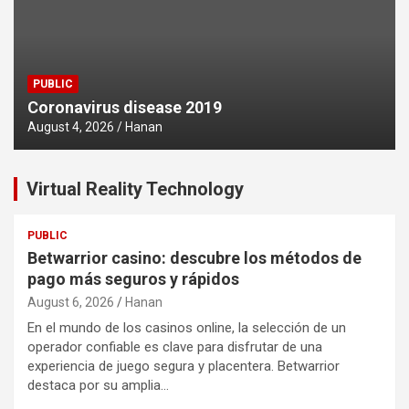
PUBLIC
Coronavirus disease 2019
August 4, 2026
Hanan
Virtual Reality Technology
PUBLIC
Betwarrior casino: descubre los métodos de
pago más seguros y rápidos
August 6, 2026
Hanan
En el mundo de los casinos online, la selección de un
operador confiable es clave para disfrutar de una
experiencia de juego segura y placentera. Betwarrior
destaca por su amplia…