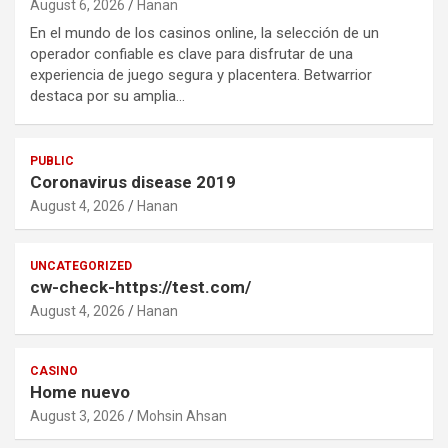
August 6, 2026
Hanan
En el mundo de los casinos online, la selección de un
operador confiable es clave para disfrutar de una
experiencia de juego segura y placentera. Betwarrior
destaca por su amplia…
PUBLIC
Coronavirus disease 2019
August 4, 2026
Hanan
UNCATEGORIZED
cw-check-https://test.com/
August 4, 2026
Hanan
CASINO
Home nuevo
August 3, 2026
Mohsin Ahsan