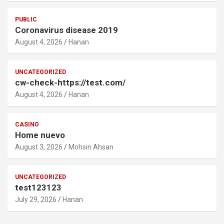
PUBLIC
Coronavirus disease 2019
August 4, 2026
Hanan
UNCATEGORIZED
cw-check-https://test.com/
August 4, 2026
Hanan
CASINO
Home nuevo
August 3, 2026
Mohsin Ahsan
UNCATEGORIZED
test123123
July 29, 2026
Hanan