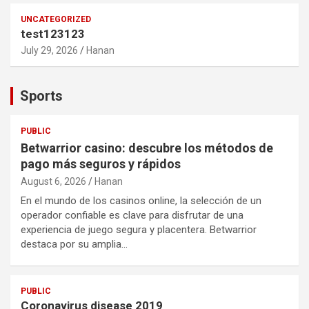
UNCATEGORIZED
test123123
July 29, 2026
Hanan
Sports
PUBLIC
Betwarrior casino: descubre los métodos de
pago más seguros y rápidos
August 6, 2026
Hanan
En el mundo de los casinos online, la selección de un
operador confiable es clave para disfrutar de una
experiencia de juego segura y placentera. Betwarrior
destaca por su amplia…
PUBLIC
Coronavirus disease 2019