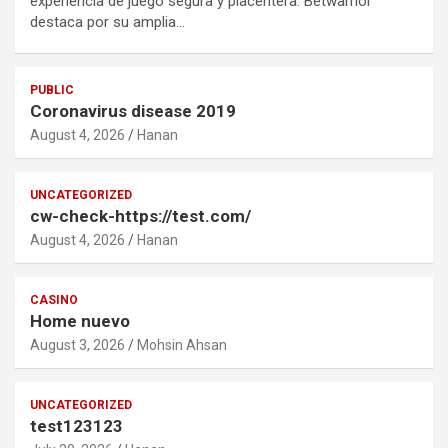
experiencia de juego segura y placentera. Betwarrior
destaca por su amplia…
PUBLIC
Coronavirus disease 2019
August 4, 2026
Hanan
UNCATEGORIZED
cw-check-https://test.com/
August 4, 2026
Hanan
CASINO
Home nuevo
August 3, 2026
Mohsin Ahsan
UNCATEGORIZED
test123123