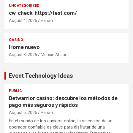
UNCATEGORIZED
cw-check-https://test.com/
August 4, 2026
Hanan
CASINO
Home nuevo
August 3, 2026
Mohsin Ahsan
Event Technology Ideas
PUBLIC
Betwarrior casino: descubre los métodos de
pago más seguros y rápidos
August 6, 2026
Hanan
En el mundo de los casinos online, la selección de un
operador confiable es clave para disfrutar de una