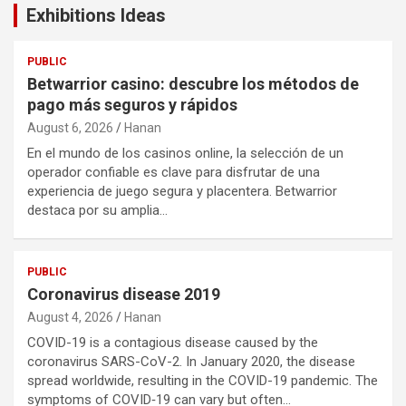
Exhibitions Ideas
PUBLIC
Betwarrior casino: descubre los métodos de
pago más seguros y rápidos
August 6, 2026
Hanan
En el mundo de los casinos online, la selección de un
operador confiable es clave para disfrutar de una
experiencia de juego segura y placentera. Betwarrior
destaca por su amplia…
PUBLIC
Coronavirus disease 2019
August 4, 2026
Hanan
COVID-19 is a contagious disease caused by the
coronavirus SARS-CoV-2. In January 2020, the disease
spread worldwide, resulting in the COVID-19 pandemic. The
symptoms of COVID‑19 can vary but often…