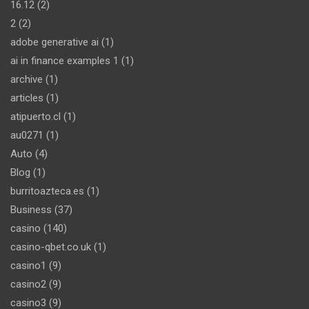
16.12
(2)
2
(2)
adobe generative ai
(1)
ai in finance examples 1
(1)
archive
(1)
articles
(1)
atipuerto.cl
(1)
au0271
(1)
Auto
(4)
Blog
(1)
burritoazteca.es
(1)
Business
(37)
casino
(140)
casino-qbet.co.uk
(1)
casino1
(9)
casino2
(9)
casino3
(9)