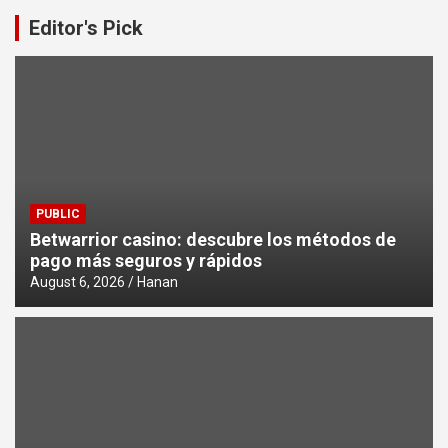
Editor's Pick
PUBLIC
Betwarrior casino: descubre los métodos de
pago más seguros y rápidos
August 6, 2026
Hanan