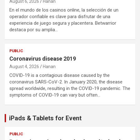
August 6, 2026
Hanan
En el mundo de los casinos online, la selección de un
operador confiable es clave para disfrutar de una
experiencia de juego segura y placentera. Betwarrior
destaca por su amplia…
PUBLIC
Coronavirus disease 2019
August 4, 2026
Hanan
COVID-19 is a contagious disease caused by the
coronavirus SARS-CoV-2. In January 2020, the disease
spread worldwide, resulting in the COVID-19 pandemic. The
symptoms of COVID‑19 can vary but often…
iPads & Tablets for Event
PUBLIC