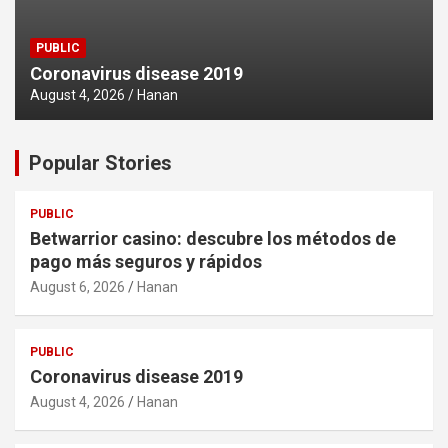
PUBLIC
Coronavirus disease 2019
August 4, 2026
Hanan
Popular Stories
PUBLIC
Betwarrior casino: descubre los métodos de
pago más seguros y rápidos
August 6, 2026
Hanan
PUBLIC
Coronavirus disease 2019
August 4, 2026
Hanan