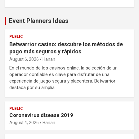
Event Planners Ideas
PUBLIC
Betwarrior casino: descubre los métodos de
pago más seguros y rápidos
August 6, 2026
Hanan
En el mundo de los casinos online, la selección de un
operador confiable es clave para disfrutar de una
experiencia de juego segura y placentera. Betwarrior
destaca por su amplia…
PUBLIC
Coronavirus disease 2019
August 4, 2026
Hanan