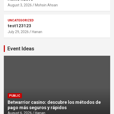
August 3, 2026
Mohsin Ahsan
UNCATEGORIZED
test123123
July 29, 2026
Hanan
Event Ideas
PUBLIC
Betwarrior casino: descubre los métodos de
pago más seguros y rápidos
August 6, 2026
Hanan