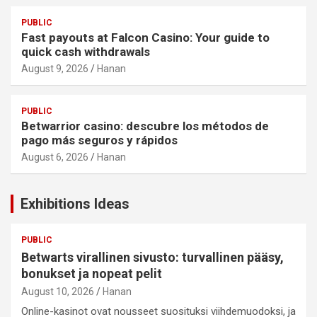
PUBLIC
Fast payouts at Falcon Casino: Your guide to
quick cash withdrawals
August 9, 2026
Hanan
PUBLIC
Betwarrior casino: descubre los métodos de
pago más seguros y rápidos
August 6, 2026
Hanan
Exhibitions Ideas
PUBLIC
Betwarts virallinen sivusto: turvallinen pääsy,
bonukset ja nopeat pelit
August 10, 2026
Hanan
Online-kasinot ovat nousseet suosituksi viihdemuodoksi, ja