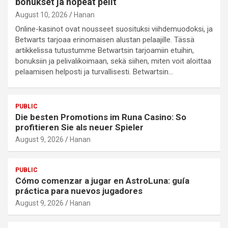
bonukset ja nopeat pelit
August 10, 2026
Hanan
Online-kasinot ovat nousseet suosituksi viihdemuodoksi, ja
Betwarts tarjoaa erinomaisen alustan pelaajille. Tässä
artikkelissa tutustumme Betwartsin tarjoamiin etuihin,
bonuksiin ja pelivalikoimaan, sekä siihen, miten voit aloittaa
pelaamisen helposti ja turvallisesti. Betwartsin…
PUBLIC
Die besten Promotions im Runa Casino: So
profitieren Sie als neuer Spieler
August 9, 2026
Hanan
PUBLIC
Cómo comenzar a jugar en AstroLuna: guía
práctica para nuevos jugadores
August 9, 2026
Hanan