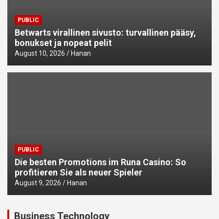
PUBLIC
Betwarts virallinen sivusto: turvallinen pääsy,
bonukset ja nopeat pelit
August 10, 2026
Hanan
PUBLIC
Die besten Promotions im Runa Casino: So
profitieren Sie als neuer Spieler
August 9, 2026
Hanan
Business Technology