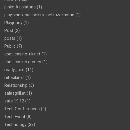
pinko-kz.platona
(1)
play.pinco-casinokk.in.netkazakhstan
(1)
Playjonny
(1)
Post
(2)
posts
(1)
Public
(7)
qbet-casino-uk.net
(1)
qbet-casino.games
(1)
ready_text
(11)
rehabkin.cl
(1)
Relationship
(3)
salasgrill.at
(1)
sats 19.12
(1)
Tech Conferences
(9)
Tech Event
(8)
Technology
(39)