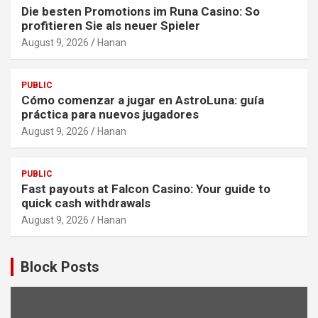
Die besten Promotions im Runa Casino: So
profitieren Sie als neuer Spieler
August 9, 2026
Hanan
PUBLIC
Cómo comenzar a jugar en AstroLuna: guía
práctica para nuevos jugadores
August 9, 2026
Hanan
PUBLIC
Fast payouts at Falcon Casino: Your guide to
quick cash withdrawals
August 9, 2026
Hanan
Block Posts