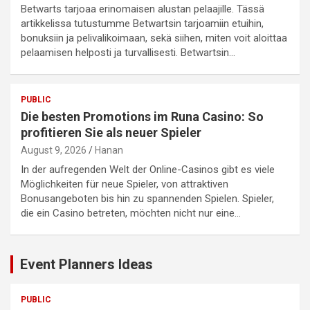
Betwarts tarjoaa erinomaisen alustan pelaajille. Tässä
artikkelissa tutustumme Betwartsin tarjoamiin etuihin,
bonuksiin ja pelivalikoimaan, sekä siihen, miten voit aloittaa
pelaamisen helposti ja turvallisesti. Betwartsin…
PUBLIC
Die besten Promotions im Runa Casino: So
profitieren Sie als neuer Spieler
August 9, 2026
Hanan
In der aufregenden Welt der Online-Casinos gibt es viele
Möglichkeiten für neue Spieler, von attraktiven
Bonusangeboten bis hin zu spannenden Spielen. Spieler,
die ein Casino betreten, möchten nicht nur eine…
Event Planners Ideas
PUBLIC