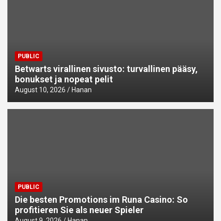
PUBLIC
Betwarts virallinen sivusto: turvallinen pääsy,
bonukset ja nopeat pelit
August 10, 2026
Hanan
PUBLIC
Die besten Promotions im Runa Casino: So
profitieren Sie als neuer Spieler
August 9, 2026
Hanan