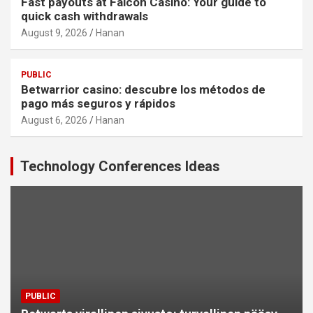
Fast payouts at Falcon Casino: Your guide to
quick cash withdrawals
August 9, 2026
Hanan
PUBLIC
Betwarrior casino: descubre los métodos de
pago más seguros y rápidos
August 6, 2026
Hanan
Technology Conferences Ideas
PUBLIC