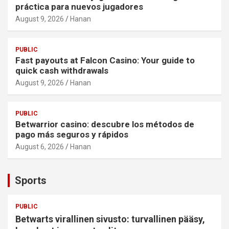
práctica para nuevos jugadores
August 9, 2026
Hanan
PUBLIC
Fast payouts at Falcon Casino: Your guide to
quick cash withdrawals
August 9, 2026
Hanan
PUBLIC
Betwarrior casino: descubre los métodos de
pago más seguros y rápidos
August 6, 2026
Hanan
Sports
PUBLIC
Betwarts virallinen sivusto: turvallinen pääsy,