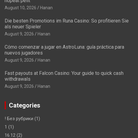
nopeat pelit
August 10, 2026
Hanan
Die besten Promotions im Runa Casino: So profitieren Sie
als neuer Spieler
August 9, 2026
Hanan
Cómo comenzar a jugar en AstroLuna: guía práctica para
nuevos jugadores
August 9, 2026
Hanan
Fast payouts at Falcon Casino: Your guide to quick cash
withdrawals
August 9, 2026
Hanan
Categories
! Без рубрики
(1)
1
(1)
16.12
(2)