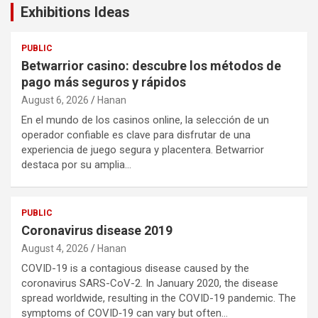
Exhibitions Ideas
PUBLIC
Betwarrior casino: descubre los métodos de
pago más seguros y rápidos
August 6, 2026
Hanan
En el mundo de los casinos online, la selección de un
operador confiable es clave para disfrutar de una
experiencia de juego segura y placentera. Betwarrior
destaca por su amplia…
PUBLIC
Coronavirus disease 2019
August 4, 2026
Hanan
COVID-19 is a contagious disease caused by the
coronavirus SARS-CoV-2. In January 2020, the disease
spread worldwide, resulting in the COVID-19 pandemic. The
symptoms of COVID‑19 can vary but often…