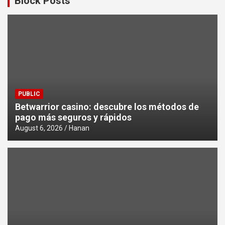
Block Posts
PUBLIC
Betwarrior casino: descubre los métodos de
pago más seguros y rápidos
August 6, 2026
Hanan