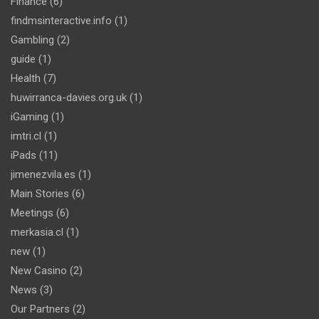
Finance
(6)
findmsinteractive.info
(1)
Gambling
(2)
guide
(1)
Health
(7)
huwirranca-davies.org.uk
(1)
iGaming
(1)
imtri.cl
(1)
iPads
(11)
jimenezvila.es
(1)
Main Stories
(6)
Meetings
(6)
merkasia.cl
(1)
new
(1)
New Casino
(2)
News
(3)
Our Partners
(2)