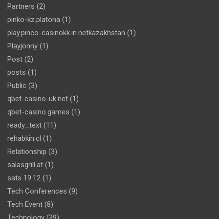
Partners
(2)
pinko-kz.platona
(1)
play.pinco-casinokk.in.netkazakhstan
(1)
Playjonny
(1)
Post
(2)
posts
(1)
Public
(3)
qbet-casino-uk.net
(1)
qbet-casino.games
(1)
ready_text
(11)
rehabkin.cl
(1)
Relationship
(3)
salasgrill.at
(1)
sats 19.12
(1)
Tech Conferences
(9)
Tech Event
(8)
Technology
(39)