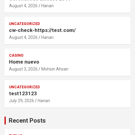
August 4, 2026
Hanan
UNCATEGORIZED
cw-check-https://test.com/
August 4, 2026
Hanan
CASINO
Home nuevo
August 3, 2026
Mohsin Ahsan
UNCATEGORIZED
test123123
July 29, 2026
Hanan
Recent Posts