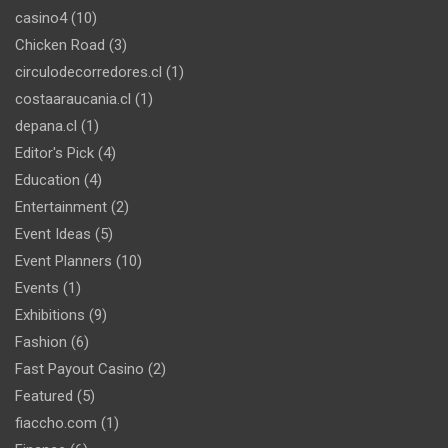
casino4
(10)
Chicken Road
(3)
circulodecorredores.cl
(1)
costaaraucania.cl
(1)
depana.cl
(1)
Editor's Pick
(4)
Education
(4)
Entertainment
(2)
Event Ideas
(5)
Event Planners
(10)
Events
(1)
Exhibitions
(9)
Fashion
(6)
Fast Payout Casino
(2)
Featured
(5)
fiaccho.com
(1)