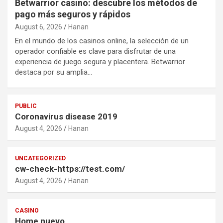
Betwarrior casino: descubre los métodos de
pago más seguros y rápidos
August 6, 2026
Hanan
En el mundo de los casinos online, la selección de un
operador confiable es clave para disfrutar de una
experiencia de juego segura y placentera. Betwarrior
destaca por su amplia…
PUBLIC
Coronavirus disease 2019
August 4, 2026
Hanan
UNCATEGORIZED
cw-check-https://test.com/
August 4, 2026
Hanan
CASINO
Home nuevo