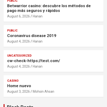
PUBLIC
Betwarrior casino: descubre los métodos de
pago más seguros y rápidos
August 6, 2026
Hanan
PUBLIC
Coronavirus disease 2019
August 4, 2026
Hanan
UNCATEGORIZED
cw-check-https://test.com/
August 4, 2026
Hanan
CASINO
Home nuevo
August 3, 2026
Mohsin Ahsan