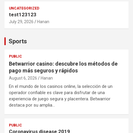
UNCATEGORIZED
test123123
July 29, 2026
Hanan
Sports
PUBLIC
Betwarrior casino: descubre los métodos de
pago más seguros y rápidos
August 6, 2026
Hanan
En el mundo de los casinos online, la selección de un
operador confiable es clave para disfrutar de una
experiencia de juego segura y placentera. Betwarrior
destaca por su amplia…
PUBLIC
Coronavirus disease 2019