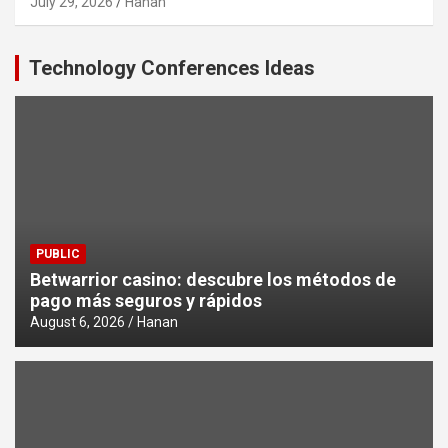
July 29, 2026
Hanan
Technology Conferences Ideas
PUBLIC
Betwarrior casino: descubre los métodos de
pago más seguros y rápidos
August 6, 2026
Hanan