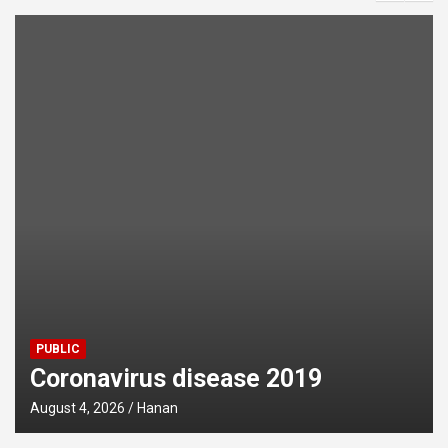
PUBLIC
Coronavirus disease 2019
August 4, 2026
Hanan