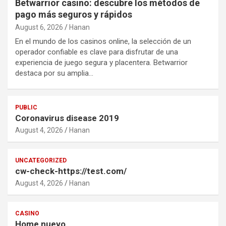
Betwarrior casino: descubre los métodos de
pago más seguros y rápidos
August 6, 2026
Hanan
En el mundo de los casinos online, la selección de un
operador confiable es clave para disfrutar de una
experiencia de juego segura y placentera. Betwarrior
destaca por su amplia…
PUBLIC
Coronavirus disease 2019
August 4, 2026
Hanan
UNCATEGORIZED
cw-check-https://test.com/
August 4, 2026
Hanan
CASINO
Home nuevo