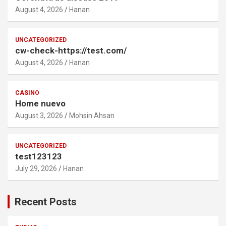
August 4, 2026
Hanan
UNCATEGORIZED
cw-check-https://test.com/
August 4, 2026
Hanan
CASINO
Home nuevo
August 3, 2026
Mohsin Ahsan
UNCATEGORIZED
test123123
July 29, 2026
Hanan
Recent Posts