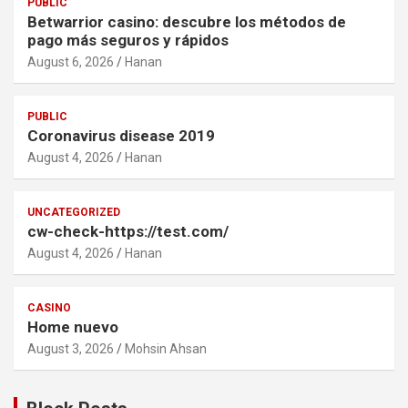
PUBLIC
Betwarrior casino: descubre los métodos de
pago más seguros y rápidos
August 6, 2026
Hanan
PUBLIC
Coronavirus disease 2019
August 4, 2026
Hanan
UNCATEGORIZED
cw-check-https://test.com/
August 4, 2026
Hanan
CASINO
Home nuevo
August 3, 2026
Mohsin Ahsan