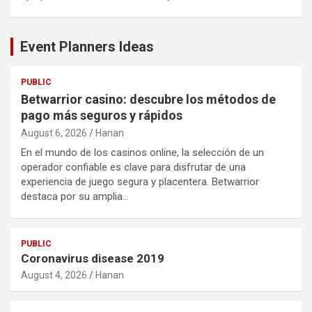
Event Planners Ideas
PUBLIC
Betwarrior casino: descubre los métodos de
pago más seguros y rápidos
August 6, 2026
Hanan
En el mundo de los casinos online, la selección de un
operador confiable es clave para disfrutar de una
experiencia de juego segura y placentera. Betwarrior
destaca por su amplia…
PUBLIC
Coronavirus disease 2019
August 4, 2026
Hanan