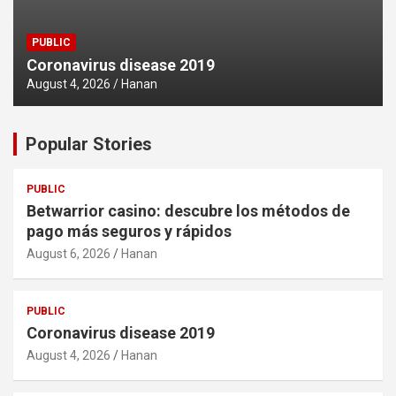
PUBLIC
Coronavirus disease 2019
August 4, 2026
Hanan
Popular Stories
PUBLIC
Betwarrior casino: descubre los métodos de
pago más seguros y rápidos
August 6, 2026
Hanan
PUBLIC
Coronavirus disease 2019
August 4, 2026
Hanan