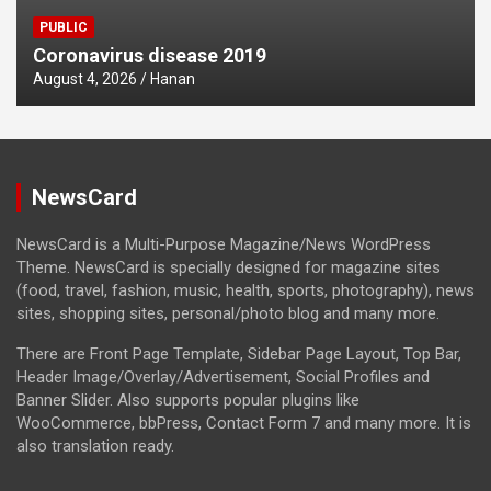
PUBLIC
Coronavirus disease 2019
August 4, 2026
Hanan
NewsCard
NewsCard is a Multi-Purpose Magazine/News WordPress
Theme. NewsCard is specially designed for magazine sites
(food, travel, fashion, music, health, sports, photography), news
sites, shopping sites, personal/photo blog and many more.
There are Front Page Template, Sidebar Page Layout, Top Bar,
Header Image/Overlay/Advertisement, Social Profiles and
Banner Slider. Also supports popular plugins like
WooCommerce, bbPress, Contact Form 7 and many more. It is
also translation ready.