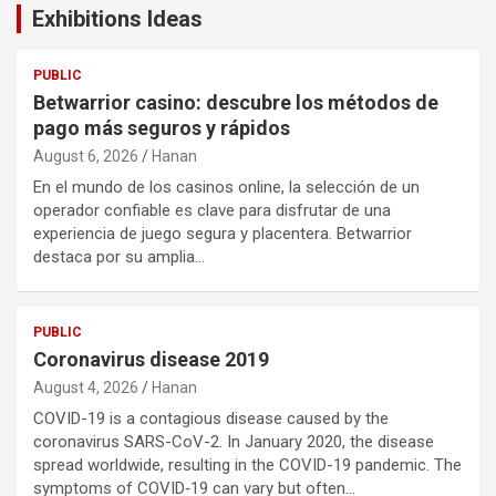
Exhibitions Ideas
PUBLIC
Betwarrior casino: descubre los métodos de
pago más seguros y rápidos
August 6, 2026
Hanan
En el mundo de los casinos online, la selección de un
operador confiable es clave para disfrutar de una
experiencia de juego segura y placentera. Betwarrior
destaca por su amplia…
PUBLIC
Coronavirus disease 2019
August 4, 2026
Hanan
COVID-19 is a contagious disease caused by the
coronavirus SARS-CoV-2. In January 2020, the disease
spread worldwide, resulting in the COVID-19 pandemic. The
symptoms of COVID‑19 can vary but often…