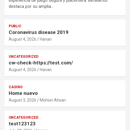
experiencia de juego segura y placentera. Betwarrior
destaca por su amplia…
PUBLIC
Coronavirus disease 2019
August 4, 2026
Hanan
UNCATEGORIZED
cw-check-https://test.com/
August 4, 2026
Hanan
CASINO
Home nuevo
August 3, 2026
Mohsin Ahsan
UNCATEGORIZED
test123123