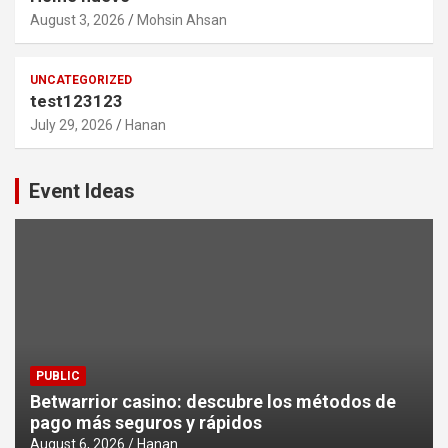
August 3, 2026
Mohsin Ahsan
UNCATEGORIZED
test123123
July 29, 2026
Hanan
Event Ideas
PUBLIC
Betwarrior casino: descubre los métodos de
pago más seguros y rápidos
August 6, 2026
Hanan