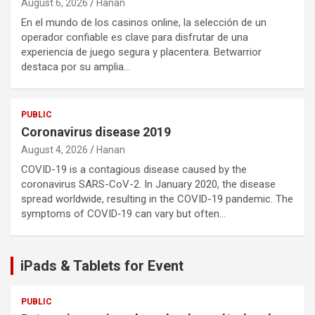
August 6, 2026
Hanan
En el mundo de los casinos online, la selección de un
operador confiable es clave para disfrutar de una
experiencia de juego segura y placentera. Betwarrior
destaca por su amplia…
PUBLIC
Coronavirus disease 2019
August 4, 2026
Hanan
COVID-19 is a contagious disease caused by the
coronavirus SARS-CoV-2. In January 2020, the disease
spread worldwide, resulting in the COVID-19 pandemic. The
symptoms of COVID‑19 can vary but often…
iPads & Tablets for Event
PUBLIC