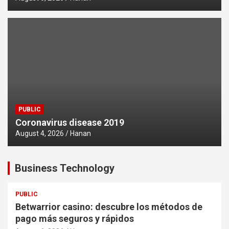
PUBLIC
Coronavirus disease 2019
August 4, 2026
Hanan
Business Technology
PUBLIC
Betwarrior casino: descubre los métodos de
pago más seguros y rápidos