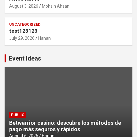
August 3, 2026
Mohsin Ahsan
UNCATEGORIZED
test123123
July 29, 2026
Hanan
Event Ideas
PUBLIC
Betwarrior casino: descubre los métodos de
pago más seguros y rápidos
August 6, 2026
Hanan