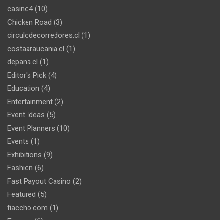
casino4
(10)
Chicken Road
(3)
circulodecorredores.cl
(1)
costaaraucania.cl
(1)
depana.cl
(1)
Editor's Pick
(4)
Education
(4)
Entertainment
(2)
Event Ideas
(5)
Event Planners
(10)
Events
(1)
Exhibitions
(9)
Fashion
(6)
Fast Payout Casino
(2)
Featured
(5)
fiaccho.com
(1)