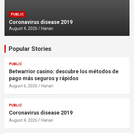
PUBLIC
Coronavirus disease 2019
August 4, 2026
Hanan
Popular Stories
PUBLIC
Betwarrior casino: descubre los métodos de
pago más seguros y rápidos
August 6, 2026
Hanan
PUBLIC
Coronavirus disease 2019
August 4, 2026
Hanan