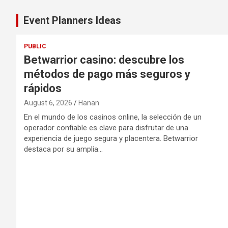
Event Planners Ideas
PUBLIC
Betwarrior casino: descubre los
métodos de pago más seguros y
rápidos
August 6, 2026
Hanan
En el mundo de los casinos online, la selección de un
operador confiable es clave para disfrutar de una
experiencia de juego segura y placentera. Betwarrior
destaca por su amplia…