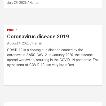
July 29, 2026
Hanan
PUBLIC
Coronavirus disease 2019
August 4, 2026
Hanan
COVID-19 is a contagious disease caused by the
coronavirus SARS-CoV-2. In January 2020, the disease
spread worldwide, resulting in the COVID-19 pandemic. The
symptoms of COVID‑19 can vary but often…