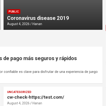
PUBLIC
Coronavirus disease 2019
August 4, 2026
Hanan
s de pago más seguros y rápidos
r confiable es clave para disfrutar de una experiencia de juego
UNCATEGORIZED
cw-check-https://test.com/
August 4, 2026
Hanan