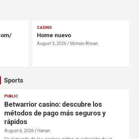
CASINO
com/
Home nuevo
August 3, 2026
Mohsin Ahsan
Sports
PUBLIC
Betwarrior casino: descubre los
métodos de pago más seguros y
rápidos
August 6, 2026
Hanan