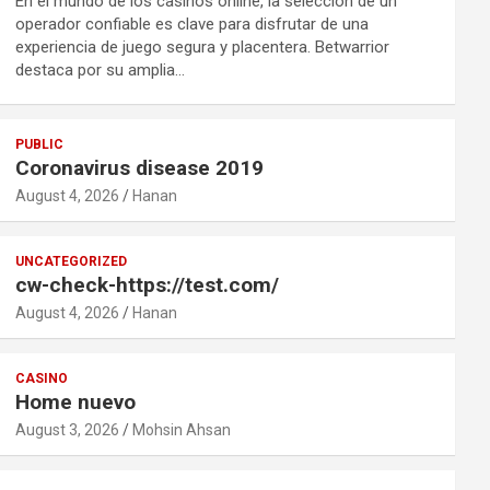
En el mundo de los casinos online, la selección de un
operador confiable es clave para disfrutar de una
experiencia de juego segura y placentera. Betwarrior
destaca por su amplia…
PUBLIC
Coronavirus disease 2019
August 4, 2026
Hanan
UNCATEGORIZED
cw-check-https://test.com/
August 4, 2026
Hanan
CASINO
Home nuevo
August 3, 2026
Mohsin Ahsan