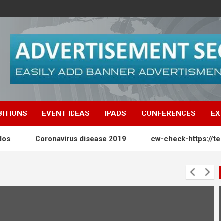
BITIONS
EVENT IDEAS
IPADS
CONFERENCES
EX
Coronavirus disease 2019
cw-check-https://test.co