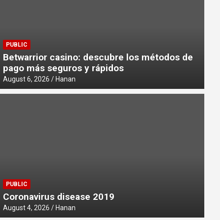
PUBLIC
Betwarrior casino: descubre los métodos de
pago más seguros y rápidos
August 6, 2026
Hanan
UNCATEGORIZED
cw-check
PUBLIC
Coronavirus disease 2019
August 4, 2026
August 4, 2026
Hanan