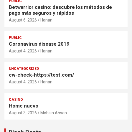
PUBLIC
Betwarrior casino: descubre los métodos de
pago más seguros y rápidos
August 6, 2026
Hanan
PUBLIC
Coronavirus disease 2019
August 4, 2026
Hanan
UNCATEGORIZED
cw-check-https://test.com/
August 4, 2026
Hanan
CASINO
Home nuevo
August 3, 2026
Mohsin Ahsan