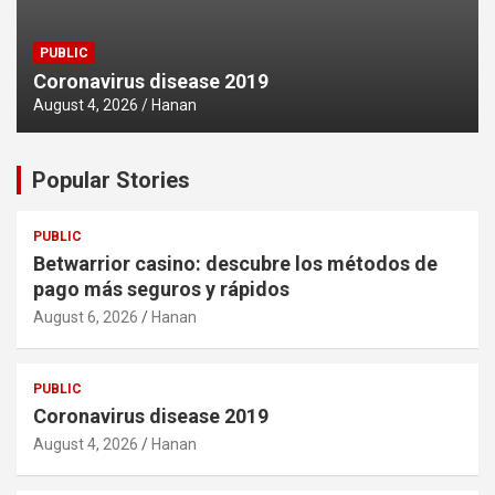
PUBLIC
Coronavirus disease 2019
August 4, 2026
Hanan
Popular Stories
PUBLIC
Betwarrior casino: descubre los métodos de
pago más seguros y rápidos
August 6, 2026
Hanan
PUBLIC
Coronavirus disease 2019
August 4, 2026
Hanan