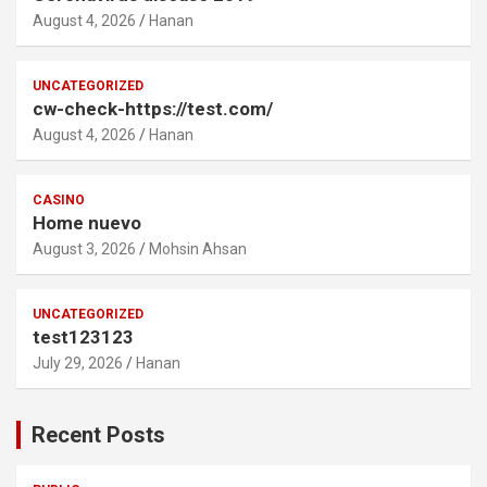
August 4, 2026
Hanan
UNCATEGORIZED
cw-check-https://test.com/
August 4, 2026
Hanan
CASINO
Home nuevo
August 3, 2026
Mohsin Ahsan
UNCATEGORIZED
test123123
July 29, 2026
Hanan
Recent Posts