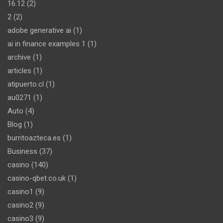
16.12
(2)
2
(2)
adobe generative ai
(1)
ai in finance examples 1
(1)
archive
(1)
articles
(1)
atipuerto.cl
(1)
au0271
(1)
Auto
(4)
Blog
(1)
burritoazteca.es
(1)
Business
(37)
casino
(140)
casino-qbet.co.uk
(1)
casino1
(9)
casino2
(9)
casino3
(9)