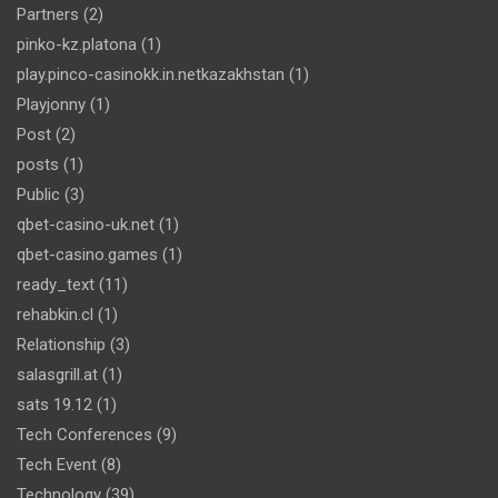
Partners
(2)
pinko-kz.platona
(1)
play.pinco-casinokk.in.netkazakhstan
(1)
Playjonny
(1)
Post
(2)
posts
(1)
Public
(3)
qbet-casino-uk.net
(1)
qbet-casino.games
(1)
ready_text
(11)
rehabkin.cl
(1)
Relationship
(3)
salasgrill.at
(1)
sats 19.12
(1)
Tech Conferences
(9)
Tech Event
(8)
Technology
(39)