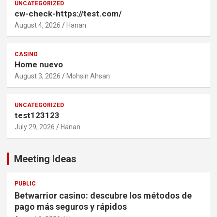
UNCATEGORIZED
cw-check-https://test.com/
August 4, 2026
Hanan
CASINO
Home nuevo
August 3, 2026
Mohsin Ahsan
UNCATEGORIZED
test123123
July 29, 2026
Hanan
Meeting Ideas
PUBLIC
Betwarrior casino: descubre los métodos de
pago más seguros y rápidos