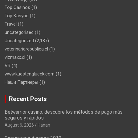
Top Casinos
(1)
Top Kasyno
(1)
Travel
(1)
uncategorised
(1)
Uncategorized
(2,187)
veterinariarepublica.cl
(1)
vizmaxx.cl
(1)
VR
(4)
www.kuestenglueck.com
(1)
Наши Партнеры
(1)
Recent Posts
Betwarrior casino: descubre los métodos de pago más
seguros y rápidos
August 6, 2026
Hanan