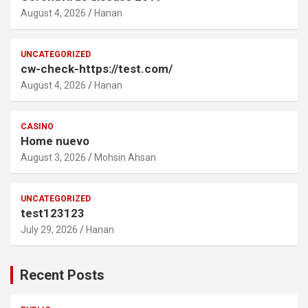
August 4, 2026
Hanan
UNCATEGORIZED
cw-check-https://test.com/
August 4, 2026
Hanan
CASINO
Home nuevo
August 3, 2026
Mohsin Ahsan
UNCATEGORIZED
test123123
July 29, 2026
Hanan
Recent Posts