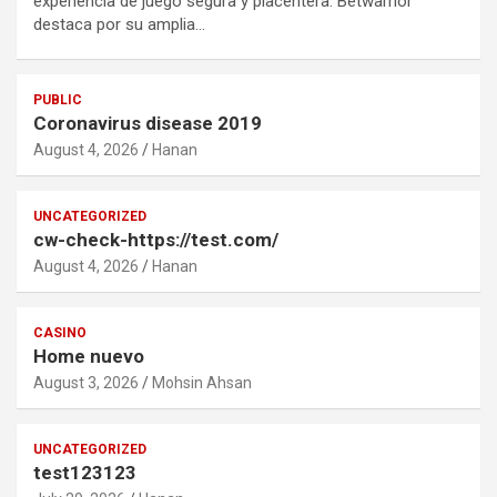
experiencia de juego segura y placentera. Betwarrior
destaca por su amplia…
PUBLIC
Coronavirus disease 2019
August 4, 2026
Hanan
UNCATEGORIZED
cw-check-https://test.com/
August 4, 2026
Hanan
CASINO
Home nuevo
August 3, 2026
Mohsin Ahsan
UNCATEGORIZED
test123123