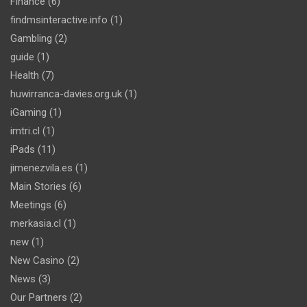
Finance
(6)
findmsinteractive.info
(1)
Gambling
(2)
guide
(1)
Health
(7)
huwirranca-davies.org.uk
(1)
iGaming
(1)
imtri.cl
(1)
iPads
(11)
jimenezvila.es
(1)
Main Stories
(6)
Meetings
(6)
merkasia.cl
(1)
new
(1)
New Casino
(2)
News
(3)
Our Partners
(2)