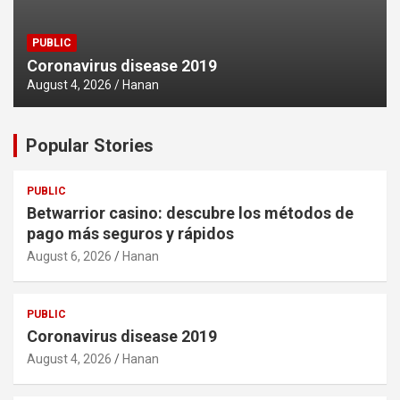
PUBLIC
Coronavirus disease 2019
August 4, 2026
Hanan
Popular Stories
PUBLIC
Betwarrior casino: descubre los métodos de
pago más seguros y rápidos
August 6, 2026
Hanan
PUBLIC
Coronavirus disease 2019
August 4, 2026
Hanan