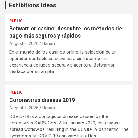
Exhibitions Ideas
PUBLIC
Betwarrior casino: descubre los métodos de
pago más seguros y rápidos
August 6, 2026
Hanan
En el mundo de los casinos online, la selección de un
operador confiable es clave para disfrutar de una
experiencia de juego segura y placentera. Betwarrior
destaca por su amplia…
PUBLIC
Coronavirus disease 2019
August 4, 2026
Hanan
COVID-19 is a contagious disease caused by the
coronavirus SARS-CoV-2. In January 2020, the disease
spread worldwide, resulting in the COVID-19 pandemic. The
symptoms of COVID‑19 can vary but often…