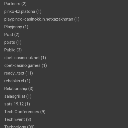
Partners
(2)
pinko-kz.platona
(1)
play.pinco-casinokk.in.netkazakhstan
(1)
Playjonny
(1)
Post
(2)
posts
(1)
Public
(3)
qbet-casino-uk.net
(1)
qbet-casino.games
(1)
ready_text
(11)
rehabkin.cl
(1)
Relationship
(3)
salasgrill.at
(1)
sats 19.12
(1)
Tech Conferences
(9)
Tech Event
(8)
Technology
(39)