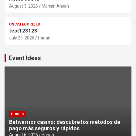
August 3, 2026
Mohsin Ahsan
UNCATEGORIZED
test123123
July 29, 2026
Hanan
Event Ideas
PUBLIC
Betwarrior casino: descubre los métodos de
pago más seguros y rápidos
August 6, 2026
Hanan