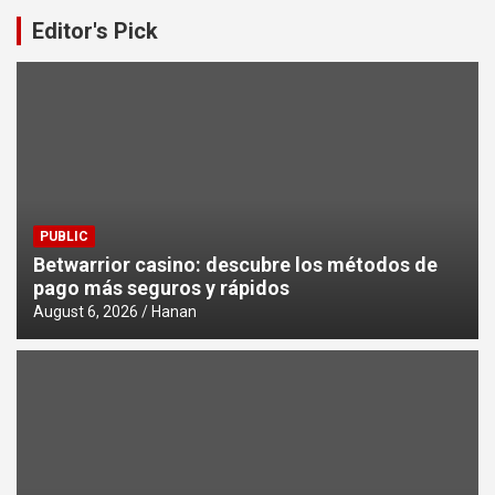
Editor's Pick
PUBLIC
Betwarrior casino: descubre los métodos de
pago más seguros y rápidos
August 6, 2026
Hanan