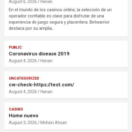
August 6, 2026
Hanan
En el mundo de los casinos online, la selección de un
operador confiable es clave para disfrutar de una
experiencia de juego segura y placentera. Betwarrior
destaca por su amplia…
PUBLIC
Coronavirus disease 2019
August 4, 2026
Hanan
UNCATEGORIZED
cw-check-https://test.com/
August 4, 2026
Hanan
CASINO
Home nuevo
August 3, 2026
Mohsin Ahsan