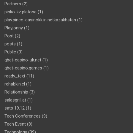
Partners
(2)
pinko-kz.platona
(1)
play.pinco-casinokk.in.netkazakhstan
(1)
Playjonny
(1)
Post
(2)
posts
(1)
Public
(3)
qbet-casino-uk.net
(1)
qbet-casino.games
(1)
ready_text
(11)
rehabkin.cl
(1)
Relationship
(3)
salasgrill.at
(1)
sats 19.12
(1)
Tech Conferences
(9)
Tech Event
(8)
Technology
(39)