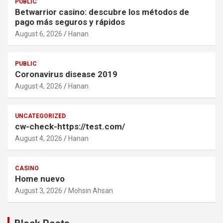
PUBLIC
Betwarrior casino: descubre los métodos de
pago más seguros y rápidos
August 6, 2026
Hanan
PUBLIC
Coronavirus disease 2019
August 4, 2026
Hanan
UNCATEGORIZED
cw-check-https://test.com/
August 4, 2026
Hanan
CASINO
Home nuevo
August 3, 2026
Mohsin Ahsan