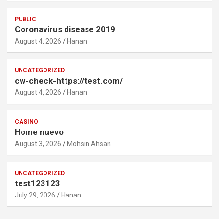
PUBLIC
Coronavirus disease 2019
August 4, 2026
Hanan
UNCATEGORIZED
cw-check-https://test.com/
August 4, 2026
Hanan
CASINO
Home nuevo
August 3, 2026
Mohsin Ahsan
UNCATEGORIZED
test123123
July 29, 2026
Hanan