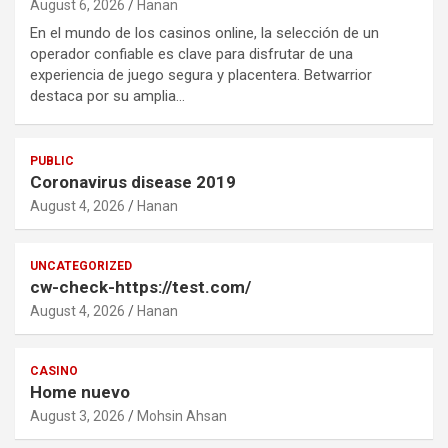
August 6, 2026
Hanan
En el mundo de los casinos online, la selección de un
operador confiable es clave para disfrutar de una
experiencia de juego segura y placentera. Betwarrior
destaca por su amplia…
PUBLIC
Coronavirus disease 2019
August 4, 2026
Hanan
UNCATEGORIZED
cw-check-https://test.com/
August 4, 2026
Hanan
CASINO
Home nuevo
August 3, 2026
Mohsin Ahsan