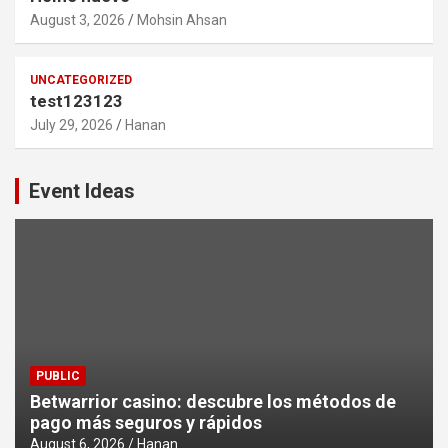
August 3, 2026
Mohsin Ahsan
UNCATEGORIZED
test123123
July 29, 2026
Hanan
Event Ideas
PUBLIC
Betwarrior casino: descubre los métodos de
pago más seguros y rápidos
August 6, 2026
Hanan