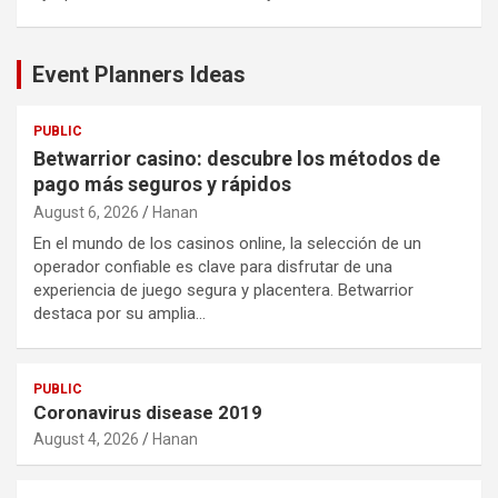
Event Planners Ideas
PUBLIC
Betwarrior casino: descubre los métodos de
pago más seguros y rápidos
August 6, 2026
Hanan
En el mundo de los casinos online, la selección de un
operador confiable es clave para disfrutar de una
experiencia de juego segura y placentera. Betwarrior
destaca por su amplia…
PUBLIC
Coronavirus disease 2019
August 4, 2026
Hanan