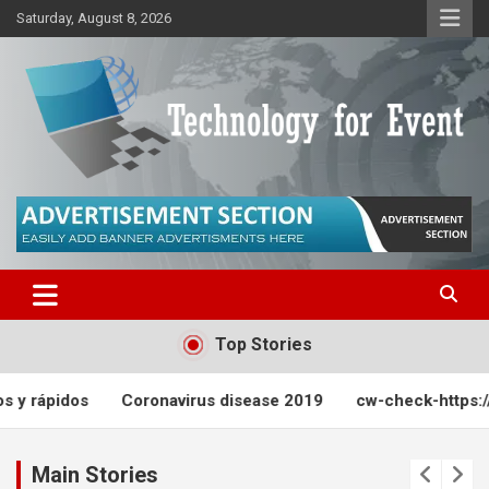
Skip
Saturday, August 8, 2026
to
content
Technology for Innovators
Technology for Events
Top Stories
dos
Coronavirus disease 2019
cw-check-https://test.co
Main Stories