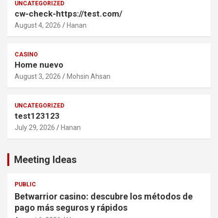
UNCATEGORIZED
cw-check-https://test.com/
August 4, 2026
Hanan
CASINO
Home nuevo
August 3, 2026
Mohsin Ahsan
UNCATEGORIZED
test123123
July 29, 2026
Hanan
Meeting Ideas
PUBLIC
Betwarrior casino: descubre los métodos de
pago más seguros y rápidos