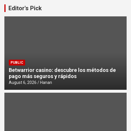
Editor's Pick
PUBLIC
Betwarrior casino: descubre los métodos de
pago más seguros y rápidos
August 6, 2026
Hanan