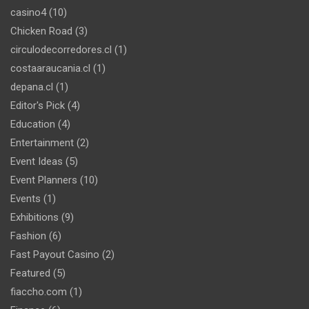
casino4
(10)
Chicken Road
(3)
circulodecorredores.cl
(1)
costaaraucania.cl
(1)
depana.cl
(1)
Editor's Pick
(4)
Education
(4)
Entertainment
(2)
Event Ideas
(5)
Event Planners
(10)
Events
(1)
Exhibitions
(9)
Fashion
(6)
Fast Payout Casino
(2)
Featured
(5)
fiaccho.com
(1)