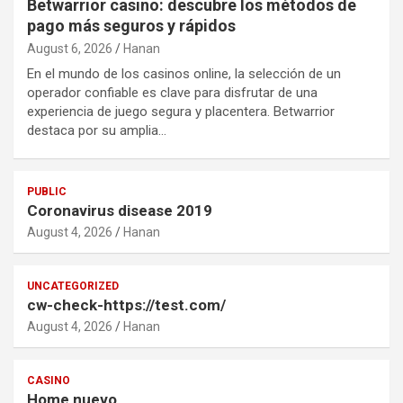
Betwarrior casino: descubre los métodos de
pago más seguros y rápidos
August 6, 2026
Hanan
En el mundo de los casinos online, la selección de un
operador confiable es clave para disfrutar de una
experiencia de juego segura y placentera. Betwarrior
destaca por su amplia…
PUBLIC
Coronavirus disease 2019
August 4, 2026
Hanan
UNCATEGORIZED
cw-check-https://test.com/
August 4, 2026
Hanan
CASINO
Home nuevo