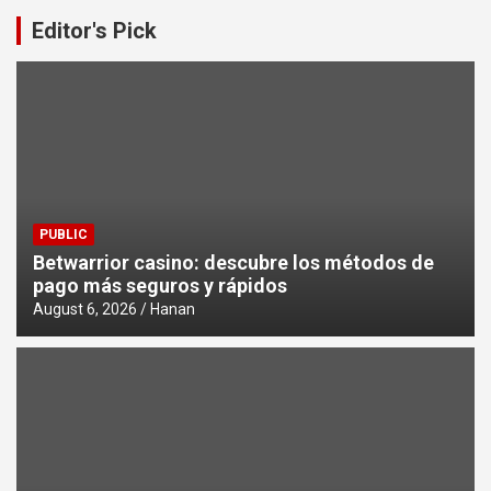
Editor's Pick
PUBLIC
Betwarrior casino: descubre los métodos de
pago más seguros y rápidos
August 6, 2026
Hanan