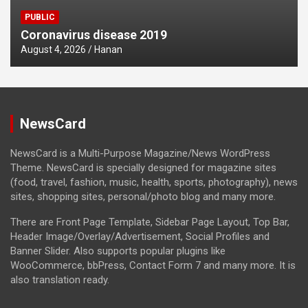
PUBLIC
Coronavirus disease 2019
August 4, 2026
Hanan
NewsCard
NewsCard is a Multi-Purpose Magazine/News WordPress
Theme. NewsCard is specially designed for magazine sites
(food, travel, fashion, music, health, sports, photography), news
sites, shopping sites, personal/photo blog and many more.
There are Front Page Template, Sidebar Page Layout, Top Bar,
Header Image/Overlay/Advertisement, Social Profiles and
Banner Slider. Also supports popular plugins like
WooCommerce, bbPress, Contact Form 7 and many more. It is
also translation ready.