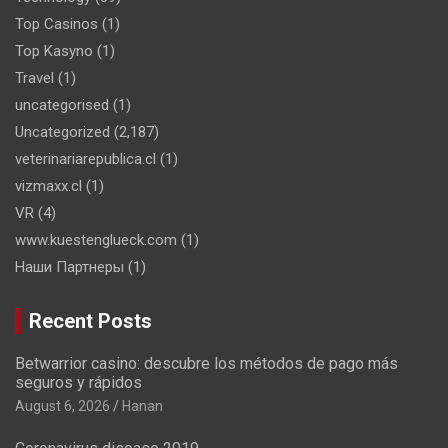
Top Casinos
(1)
Top Kasyno
(1)
Travel
(1)
uncategorised
(1)
Uncategorized
(2,187)
veterinariarepublica.cl
(1)
vizmaxx.cl
(1)
VR
(4)
www.kuestenglueck.com
(1)
Наши Партнеры
(1)
Recent Posts
Betwarrior casino: descubre los métodos de pago más
seguros y rápidos
August 6, 2026
Hanan