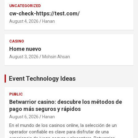
UNCATEGORIZED
cw-check-https://test.com/
August 4, 2026
Hanan
CASINO
Home nuevo
August 3, 2026
Mohsin Ahsan
Event Technology Ideas
PUBLIC
Betwarrior casino: descubre los métodos de
pago más seguros y rápidos
August 6, 2026
Hanan
En el mundo de los casinos online, la selección de un
operador confiable es clave para disfrutar de una