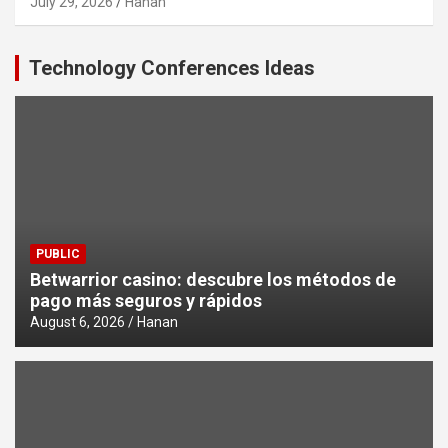
July 29, 2026
Hanan
Technology Conferences Ideas
PUBLIC
Betwarrior casino: descubre los métodos de
pago más seguros y rápidos
August 6, 2026
Hanan