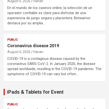
August 6, 2026
Hanan
En el mundo de los casinos online, la selección de un
operador confiable es clave para disfrutar de una
experiencia de juego segura y placentera. Betwarrior
destaca por su amplia…
PUBLIC
Coronavirus disease 2019
August 4, 2026
Hanan
COVID-19 is a contagious disease caused by the
coronavirus SARS-CoV-2. In January 2020, the disease
spread worldwide, resulting in the COVID-19 pandemic. The
symptoms of COVID‑19 can vary but often…
iPads & Tablets for Event
PUBLIC