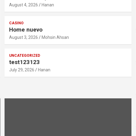
August 4, 2026
Hanan
CASINO
Home nuevo
August 3, 2026
Mohsin Ahsan
UNCATEGORIZED
test123123
July 29, 2026
Hanan