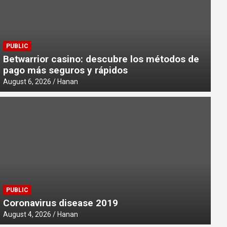
PUBLIC
Betwarrior casino: descubre los métodos de
pago más seguros y rápidos
August 6, 2026
Hanan
UNCATEGORIZED
cw-check-https://test.com/
PUBLIC
Coronavirus disease 2019
August 4, 2026
Hanan
August 4, 2026
Hanan