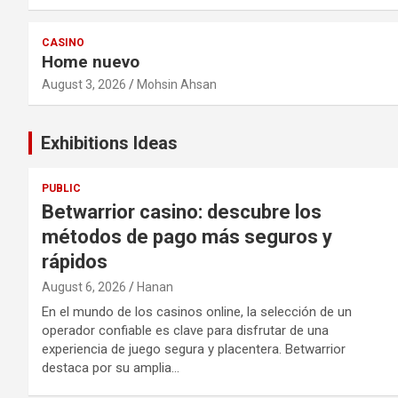
CASINO
Home nuevo
August 3, 2026
Mohsin Ahsan
Exhibitions Ideas
PUBLIC
Betwarrior casino: descubre los
métodos de pago más seguros y
rápidos
August 6, 2026
Hanan
En el mundo de los casinos online, la selección de un
operador confiable es clave para disfrutar de una
experiencia de juego segura y placentera. Betwarrior
destaca por su amplia…