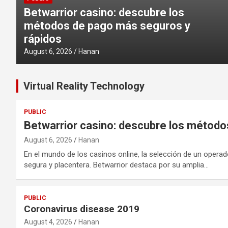
Betwarrior casino: descubre los
métodos de pago más seguros y
rápidos
August 6, 2026
Hanan
Virtual Reality Technology
PUBLIC
Betwarrior casino: descubre los método
August 6, 2026
Hanan
En el mundo de los casinos online, la selección de un operado
segura y placentera. Betwarrior destaca por su amplia…
PUBLIC
Coronavirus disease 2019
August 4, 2026
Hanan