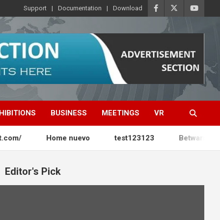
Support
Documentation
Download
HIBITIONS
BUSINESS
MEETINGS
VR
Home nuevo
test123123
Betwarrior casino
Editor's Pick