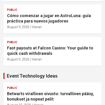
PUBLIC
Cómo comenzar a jugar en AstroLuna: guía
práctica para nuevos jugadores
August 9, 2026
Hanan
PUBLIC
Fast payouts at Falcon Casino: Your guide to
quick cash withdrawals
August 9, 2026
Hanan
Event Technology Ideas
PUBLIC
Betwarts virallinen sivusto: turvallinen pääsy,
bonukset ja nopeat pelit
August 10, 2026
Hanan