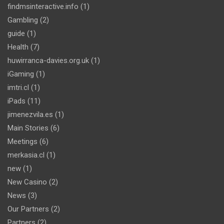
findmsinteractive.info
(1)
Gambling
(2)
guide
(1)
Health
(7)
huwirranca-davies.org.uk
(1)
iGaming
(1)
imtri.cl
(1)
iPads
(11)
jimenezvila.es
(1)
Main Stories
(6)
Meetings
(6)
merkasia.cl
(1)
new
(1)
New Casino
(2)
News
(3)
Our Partners
(2)
Partners
(2)