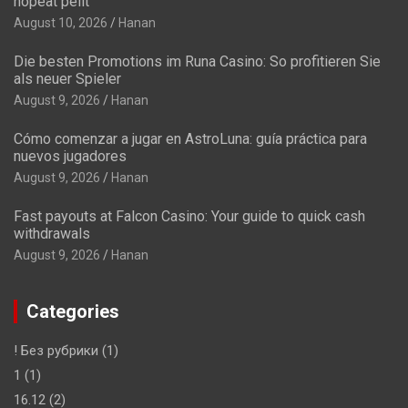
nopeat pelit
August 10, 2026
Hanan
Die besten Promotions im Runa Casino: So profitieren Sie
als neuer Spieler
August 9, 2026
Hanan
Cómo comenzar a jugar en AstroLuna: guía práctica para
nuevos jugadores
August 9, 2026
Hanan
Fast payouts at Falcon Casino: Your guide to quick cash
withdrawals
August 9, 2026
Hanan
Categories
! Без рубрики
(1)
1
(1)
16.12
(2)