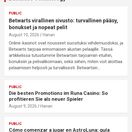
PUBLIC
Betwarts virallinen sivusto: turvallinen pääsy,
bonukset ja nopeat pelit
August 10, 2026
Hanan
Online-kasinot ovat nousseet suosituksi viihdemuodoksi, ja
Betwarts tarjoaa erinomaisen alustan pelaajille. Tässä
artikkelissa tutustumme Betwartsin tarjoamiin etuihin,
bonuksiin ja pelivalikoimaan, sekä siihen, miten voit aloittaa
pelaamisen helposti ja turvallisesti. Betwartsin…
PUBLIC
Die besten Promotions im Runa Casino: So
profitieren Sie als neuer Spieler
August 9, 2026
Hanan
PUBLIC
Cómo comenzar a jugar en AstroLuna: guía