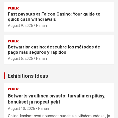
PUBLIC
Fast payouts at Falcon Casino: Your guide to
quick cash withdrawals
August 9, 2026
Hanan
PUBLIC
Betwarrior casino: descubre los métodos de
pago más seguros y rápidos
August 6, 2026
Hanan
Exhibitions Ideas
PUBLIC
Betwarts virallinen sivusto: turvallinen pääsy,
bonukset ja nopeat pelit
August 10, 2026
Hanan
Online-kasinot ovat nousseet suosituksi viihdemuodoksi, ja