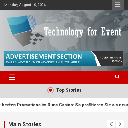
Skip
Monday, August 10, 2026
to
content
Technology for Innovators
Technology for Events
Top Stories
motions im Runa Casino: So profitieren Sie als neuer Spieler
Main Stories