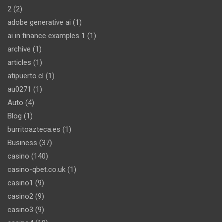
2
(2)
adobe generative ai
(1)
ai in finance examples 1
(1)
archive
(1)
articles
(1)
atipuerto.cl
(1)
au0271
(1)
Auto
(4)
Blog
(1)
burritoazteca.es
(1)
Business
(37)
casino
(140)
casino-qbet.co.uk
(1)
casino1
(9)
casino2
(9)
casino3
(9)