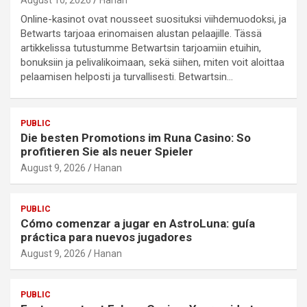
Online-kasinot ovat nousseet suosituksi viihdemuodoksi, ja
Betwarts tarjoaa erinomaisen alustan pelaajille. Tässä
artikkelissa tutustumme Betwartsin tarjoamiin etuihin,
bonuksiin ja pelivalikoimaan, sekä siihen, miten voit aloittaa
pelaamisen helposti ja turvallisesti. Betwartsin…
PUBLIC
Die besten Promotions im Runa Casino: So
profitieren Sie als neuer Spieler
August 9, 2026
Hanan
PUBLIC
Cómo comenzar a jugar en AstroLuna: guía
práctica para nuevos jugadores
August 9, 2026
Hanan
PUBLIC