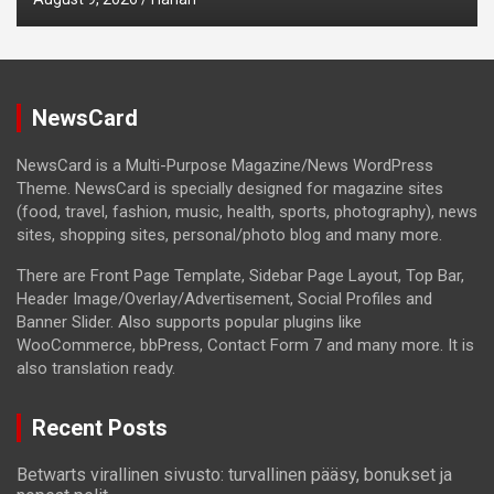
NewsCard
NewsCard is a Multi-Purpose Magazine/News WordPress
Theme. NewsCard is specially designed for magazine sites
(food, travel, fashion, music, health, sports, photography), news
sites, shopping sites, personal/photo blog and many more.
There are Front Page Template, Sidebar Page Layout, Top Bar,
Header Image/Overlay/Advertisement, Social Profiles and
Banner Slider. Also supports popular plugins like
WooCommerce, bbPress, Contact Form 7 and many more. It is
also translation ready.
Recent Posts
Betwarts virallinen sivusto: turvallinen pääsy, bonukset ja