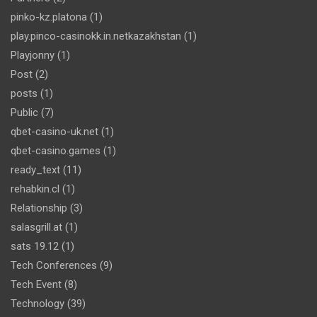
pinko-kz.platona
(1)
play.pinco-casinokk.in.netkazakhstan
(1)
Playjonny
(1)
Post
(2)
posts
(1)
Public
(7)
qbet-casino-uk.net
(1)
qbet-casino.games
(1)
ready_text
(11)
rehabkin.cl
(1)
Relationship
(3)
salasgrill.at
(1)
sats 19.12
(1)
Tech Conferences
(9)
Tech Event
(8)
Technology
(39)