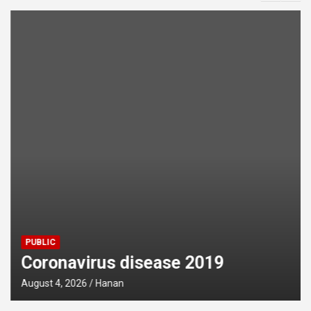
PUBLIC
Coronavirus disease 2019
August 4, 2026
Hanan