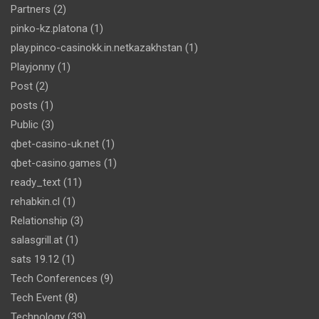
Partners
(2)
pinko-kz.platona
(1)
play.pinco-casinokk.in.netkazakhstan
(1)
Playjonny
(1)
Post
(2)
posts
(1)
Public
(3)
qbet-casino-uk.net
(1)
qbet-casino.games
(1)
ready_text
(11)
rehabkin.cl
(1)
Relationship
(3)
salasgrill.at
(1)
sats 19.12
(1)
Tech Conferences
(9)
Tech Event
(8)
Technology
(39)