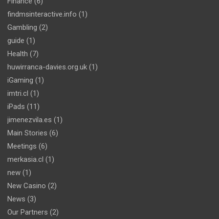
Finance
(6)
findmsinteractive.info
(1)
Gambling
(2)
guide
(1)
Health
(7)
huwirranca-davies.org.uk
(1)
iGaming
(1)
imtri.cl
(1)
iPads
(11)
jimenezvila.es
(1)
Main Stories
(6)
Meetings
(6)
merkasia.cl
(1)
new
(1)
New Casino
(2)
News
(3)
Our Partners
(2)