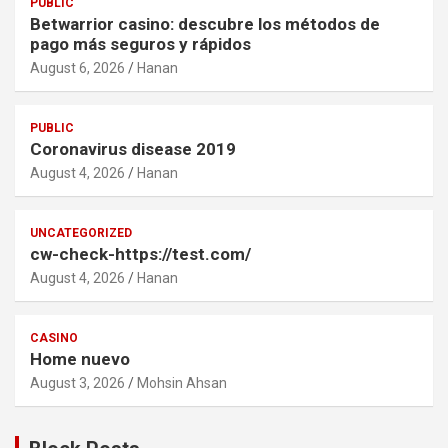
PUBLIC
Betwarrior casino: descubre los métodos de
pago más seguros y rápidos
August 6, 2026
Hanan
PUBLIC
Coronavirus disease 2019
August 4, 2026
Hanan
UNCATEGORIZED
cw-check-https://test.com/
August 4, 2026
Hanan
CASINO
Home nuevo
August 3, 2026
Mohsin Ahsan