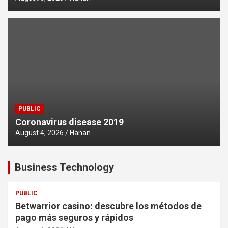
PUBLIC
Coronavirus disease 2019
August 4, 2026
Hanan
Business Technology
PUBLIC
Betwarrior casino: descubre los métodos de
pago más seguros y rápidos