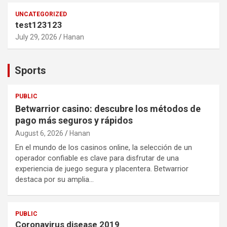
UNCATEGORIZED
test123123
July 29, 2026
Hanan
Sports
PUBLIC
Betwarrior casino: descubre los métodos de
pago más seguros y rápidos
August 6, 2026
Hanan
En el mundo de los casinos online, la selección de un
operador confiable es clave para disfrutar de una
experiencia de juego segura y placentera. Betwarrior
destaca por su amplia…
PUBLIC
Coronavirus disease 2019