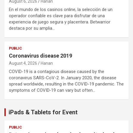
August 6, 2026
Hanan
En el mundo de los casinos online, la selección de un
operador confiable es clave para disfrutar de una
experiencia de juego segura y placentera. Betwarrior
destaca por su amplia…
PUBLIC
Coronavirus disease 2019
August 4, 2026
Hanan
COVID-19 is a contagious disease caused by the
coronavirus SARS-CoV-2. In January 2020, the disease
spread worldwide, resulting in the COVID-19 pandemic. The
symptoms of COVID‑19 can vary but often…
iPads & Tablets for Event
PUBLIC