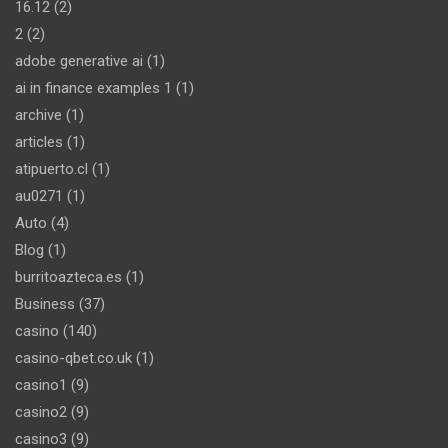
16.12
(2)
2
(2)
adobe generative ai
(1)
ai in finance examples 1
(1)
archive
(1)
articles
(1)
atipuerto.cl
(1)
au0271
(1)
Auto
(4)
Blog
(1)
burritoazteca.es
(1)
Business
(37)
casino
(140)
casino-qbet.co.uk
(1)
casino1
(9)
casino2
(9)
casino3
(9)