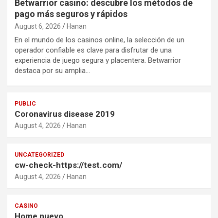
Betwarrior casino: descubre los métodos de
pago más seguros y rápidos
August 6, 2026
Hanan
En el mundo de los casinos online, la selección de un
operador confiable es clave para disfrutar de una
experiencia de juego segura y placentera. Betwarrior
destaca por su amplia…
PUBLIC
Coronavirus disease 2019
August 4, 2026
Hanan
UNCATEGORIZED
cw-check-https://test.com/
August 4, 2026
Hanan
CASINO
Home nuevo