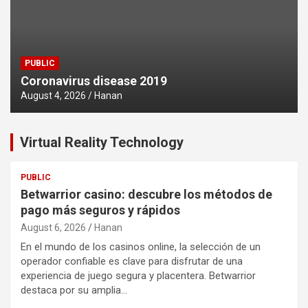
PUBLIC
Coronavirus disease 2019
August 4, 2026
Hanan
Virtual Reality Technology
PUBLIC
Betwarrior casino: descubre los métodos de
pago más seguros y rápidos
August 6, 2026
Hanan
En el mundo de los casinos online, la selección de un
operador confiable es clave para disfrutar de una
experiencia de juego segura y placentera. Betwarrior
destaca por su amplia…