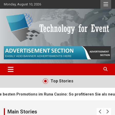
Skip
Monday, August 10, 2026
to
content
Technology for Innovators
Technology for Events
Top Stories
motions im Runa Casino: So profitieren Sie als neuer Spieler
Main Stories