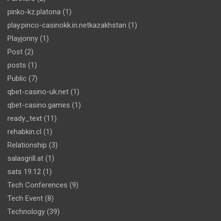
pinko-kz.platona
(1)
play.pinco-casinokk.in.netkazakhstan
(1)
Playjonny
(1)
Post
(2)
posts
(1)
Public
(7)
qbet-casino-uk.net
(1)
qbet-casino.games
(1)
ready_text
(11)
rehabkin.cl
(1)
Relationship
(3)
salasgrill.at
(1)
sats 19.12
(1)
Tech Conferences
(9)
Tech Event
(8)
Technology
(39)