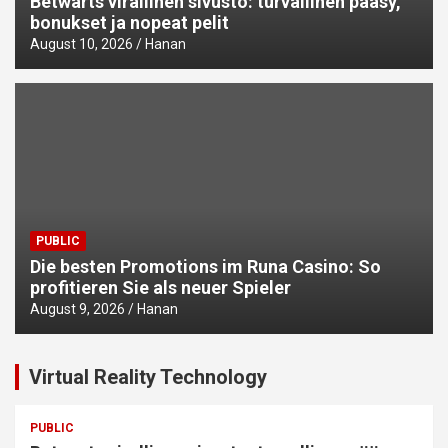
Betwarts virallinen sivusto: turvallinen pääsy,
bonukset ja nopeat pelit
August 10, 2026
Hanan
PUBLIC
Die besten Promotions im Runa Casino: So
profitieren Sie als neuer Spieler
August 9, 2026
Hanan
Virtual Reality Technology
PUBLIC