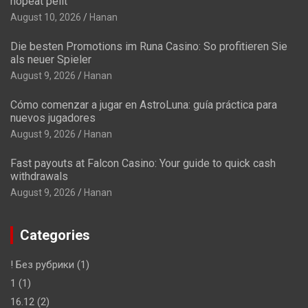
nopeat pelit
August 10, 2026
Hanan
Die besten Promotions im Runa Casino: So profitieren Sie
als neuer Spieler
August 9, 2026
Hanan
Cómo comenzar a jugar en AstroLuna: guía práctica para
nuevos jugadores
August 9, 2026
Hanan
Fast payouts at Falcon Casino: Your guide to quick cash
withdrawals
August 9, 2026
Hanan
Categories
! Без рубрики
(1)
1
(1)
16.12
(2)