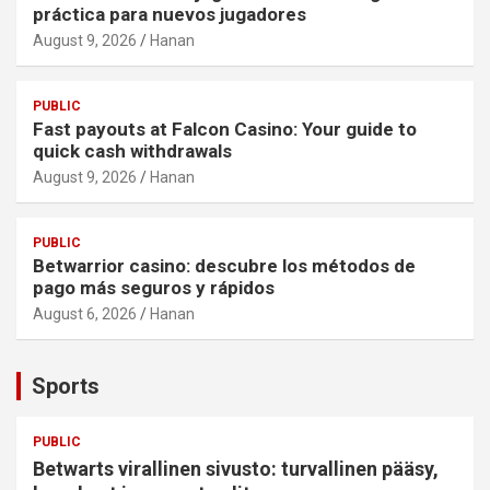
práctica para nuevos jugadores
August 9, 2026
Hanan
PUBLIC
Fast payouts at Falcon Casino: Your guide to
quick cash withdrawals
August 9, 2026
Hanan
PUBLIC
Betwarrior casino: descubre los métodos de
pago más seguros y rápidos
August 6, 2026
Hanan
Sports
PUBLIC
Betwarts virallinen sivusto: turvallinen pääsy,