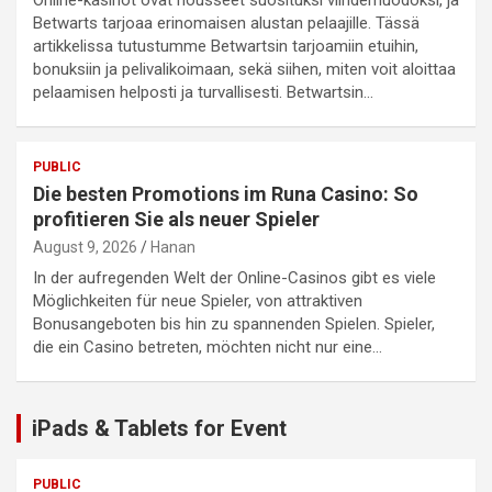
Betwarts tarjoaa erinomaisen alustan pelaajille. Tässä
artikkelissa tutustumme Betwartsin tarjoamiin etuihin,
bonuksiin ja pelivalikoimaan, sekä siihen, miten voit aloittaa
pelaamisen helposti ja turvallisesti. Betwartsin…
PUBLIC
Die besten Promotions im Runa Casino: So
profitieren Sie als neuer Spieler
August 9, 2026
Hanan
In der aufregenden Welt der Online-Casinos gibt es viele
Möglichkeiten für neue Spieler, von attraktiven
Bonusangeboten bis hin zu spannenden Spielen. Spieler,
die ein Casino betreten, möchten nicht nur eine…
iPads & Tablets for Event
PUBLIC