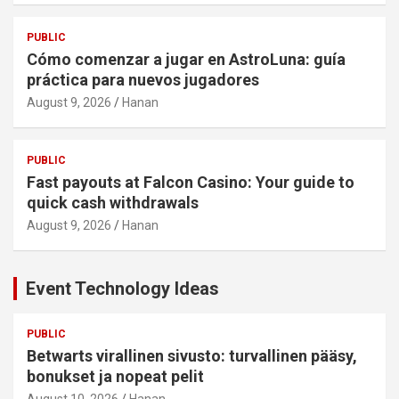
PUBLIC
Cómo comenzar a jugar en AstroLuna: guía
práctica para nuevos jugadores
August 9, 2026
Hanan
PUBLIC
Fast payouts at Falcon Casino: Your guide to
quick cash withdrawals
August 9, 2026
Hanan
Event Technology Ideas
PUBLIC
Betwarts virallinen sivusto: turvallinen pääsy,
bonukset ja nopeat pelit
August 10, 2026
Hanan