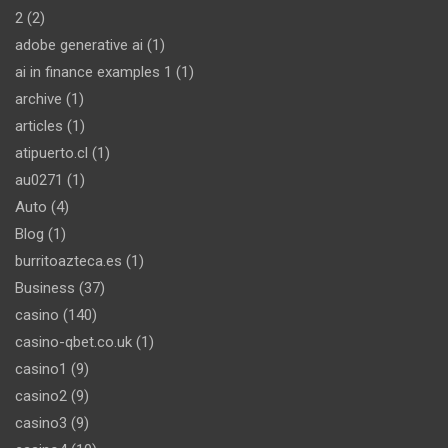
2
(2)
adobe generative ai
(1)
ai in finance examples 1
(1)
archive
(1)
articles
(1)
atipuerto.cl
(1)
au0271
(1)
Auto
(4)
Blog
(1)
burritoazteca.es
(1)
Business
(37)
casino
(140)
casino-qbet.co.uk
(1)
casino1
(9)
casino2
(9)
casino3
(9)