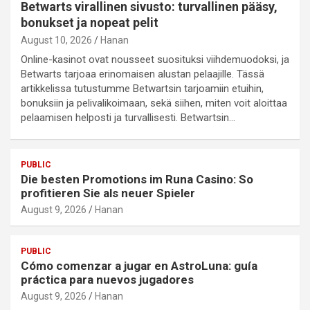
Betwarts virallinen sivusto: turvallinen pääsy,
bonukset ja nopeat pelit
August 10, 2026
Hanan
Online-kasinot ovat nousseet suosituksi viihdemuodoksi, ja
Betwarts tarjoaa erinomaisen alustan pelaajille. Tässä
artikkelissa tutustumme Betwartsin tarjoamiin etuihin,
bonuksiin ja pelivalikoimaan, sekä siihen, miten voit aloittaa
pelaamisen helposti ja turvallisesti. Betwartsin…
PUBLIC
Die besten Promotions im Runa Casino: So
profitieren Sie als neuer Spieler
August 9, 2026
Hanan
PUBLIC
Cómo comenzar a jugar en AstroLuna: guía
práctica para nuevos jugadores
August 9, 2026
Hanan