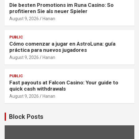
Die besten Promotions im Runa Casino: So
profitieren Sie als neuer Spieler
August 9, 2026
Hanan
PUBLIC
Cómo comenzar a jugar en AstroLuna: guía
práctica para nuevos jugadores
August 9, 2026
Hanan
PUBLIC
Fast payouts at Falcon Casino: Your guide to
quick cash withdrawals
August 9, 2026
Hanan
Block Posts