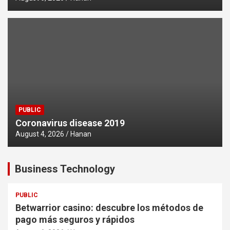
PUBLIC
Coronavirus disease 2019
August 4, 2026
Hanan
Business Technology
PUBLIC
Betwarrior casino: descubre los métodos de
pago más seguros y rápidos