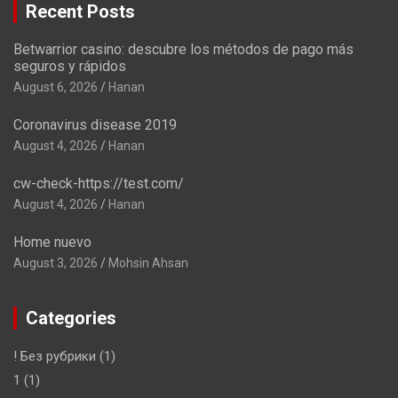
Recent Posts
Betwarrior casino: descubre los métodos de pago más
seguros y rápidos
August 6, 2026
Hanan
Coronavirus disease 2019
August 4, 2026
Hanan
cw-check-https://test.com/
August 4, 2026
Hanan
Home nuevo
August 3, 2026
Mohsin Ahsan
Categories
! Без рубрики
(1)
1
(1)