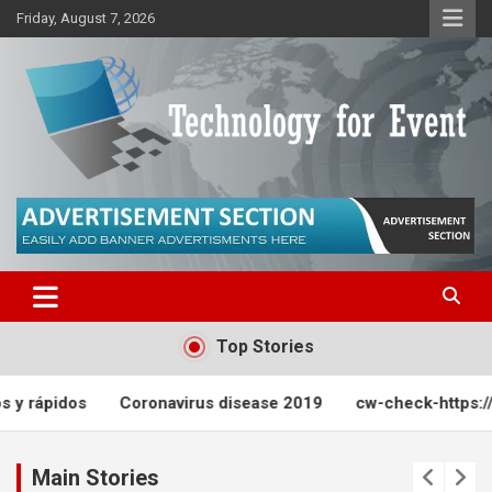
Skip
Friday, August 7, 2026
to
content
Technology for Innovators
Technology for Events
Top Stories
os
Coronavirus disease 2019
cw-check-https://test.com
Main Stories