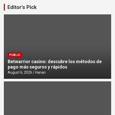
Editor's Pick
PUBLIC
Betwarrior casino: descubre los métodos de
pago más seguros y rápidos
August 6, 2026
Hanan