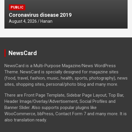
PUBLIC
Coronavirus disease 2019
August 4, 2026
Hanan
NewsCard
NewsCard is a Multi-Purpose Magazine/News WordPress
Theme. NewsCard is specially designed for magazine sites
(food, travel, fashion, music, health, sports, photography), news
sites, shopping sites, personal/photo blog and many more.
There are Front Page Template, Sidebar Page Layout, Top Bar,
Header Image/Overlay/Advertisement, Social Profiles and
Banner Slider. Also supports popular plugins like
WooCommerce, bbPress, Contact Form 7 and many more. It is
also translation ready.