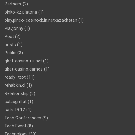
Partners
(2)
pinko-kz.platona
(1)
play.pinco-casinokk.in.netkazakhstan
(1)
Playjonny
(1)
Post
(2)
posts
(1)
Public
(3)
qbet-casino-uk.net
(1)
qbet-casino.games
(1)
ready_text
(11)
rehabkin.cl
(1)
Relationship
(3)
salasgrill.at
(1)
sats 19.12
(1)
Tech Conferences
(9)
Tech Event
(8)
Technology
(39)