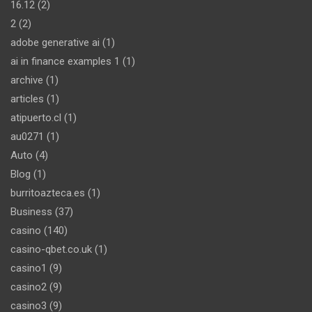
16.12
(2)
2
(2)
adobe generative ai
(1)
ai in finance examples 1
(1)
archive
(1)
articles
(1)
atipuerto.cl
(1)
au0271
(1)
Auto
(4)
Blog
(1)
burritoazteca.es
(1)
Business
(37)
casino
(140)
casino-qbet.co.uk
(1)
casino1
(9)
casino2
(9)
casino3
(9)