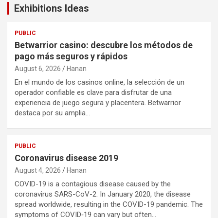
Exhibitions Ideas
PUBLIC
Betwarrior casino: descubre los métodos de
pago más seguros y rápidos
August 6, 2026
Hanan
En el mundo de los casinos online, la selección de un
operador confiable es clave para disfrutar de una
experiencia de juego segura y placentera. Betwarrior
destaca por su amplia…
PUBLIC
Coronavirus disease 2019
August 4, 2026
Hanan
COVID-19 is a contagious disease caused by the
coronavirus SARS-CoV-2. In January 2020, the disease
spread worldwide, resulting in the COVID-19 pandemic. The
symptoms of COVID‑19 can vary but often…