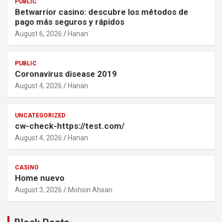
PUBLIC
Betwarrior casino: descubre los métodos de
pago más seguros y rápidos
August 6, 2026
Hanan
PUBLIC
Coronavirus disease 2019
August 4, 2026
Hanan
UNCATEGORIZED
cw-check-https://test.com/
August 4, 2026
Hanan
CASINO
Home nuevo
August 3, 2026
Mohsin Ahsan