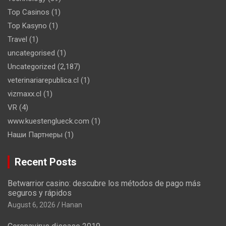
Top Casinos
(1)
Top Kasyno
(1)
Travel
(1)
uncategorised
(1)
Uncategorized
(2,187)
veterinariarepublica.cl
(1)
vizmaxx.cl
(1)
VR
(4)
www.kuestenglueck.com
(1)
Наши Партнеры
(1)
Recent Posts
Betwarrior casino: descubre los métodos de pago más
seguros y rápidos
August 6, 2026
Hanan