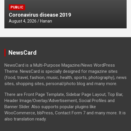
PUBLIC
Coronavirus disease 2019
August 4, 2026
Hanan
NewsCard
NewsCard is a Multi-Purpose Magazine/News WordPress
Theme. NewsCard is specially designed for magazine sites
(food, travel, fashion, music, health, sports, photography), news
sites, shopping sites, personal/photo blog and many more.
There are Front Page Template, Sidebar Page Layout, Top Bar,
Header Image/Overlay/Advertisement, Social Profiles and
Banner Slider. Also supports popular plugins like
WooCommerce, bbPress, Contact Form 7 and many more. It is
also translation ready.