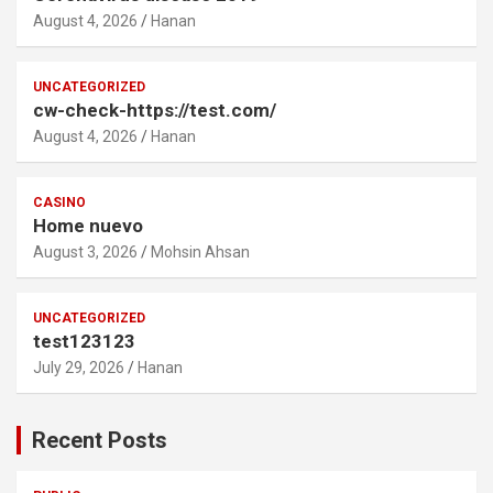
August 4, 2026
Hanan
UNCATEGORIZED
cw-check-https://test.com/
August 4, 2026
Hanan
CASINO
Home nuevo
August 3, 2026
Mohsin Ahsan
UNCATEGORIZED
test123123
July 29, 2026
Hanan
Recent Posts