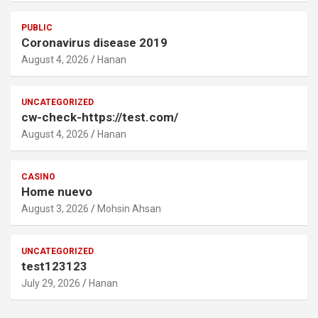
PUBLIC
Coronavirus disease 2019
August 4, 2026
Hanan
UNCATEGORIZED
cw-check-https://test.com/
August 4, 2026
Hanan
CASINO
Home nuevo
August 3, 2026
Mohsin Ahsan
UNCATEGORIZED
test123123
July 29, 2026
Hanan