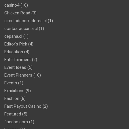
casino4
(10)
Chicken Road
(3)
circulodecorredores.cl
(1)
costaaraucania.cl
(1)
depana.cl
(1)
Editor's Pick
(4)
Education
(4)
Entertainment
(2)
Event Ideas
(5)
Event Planners
(10)
Events
(1)
Exhibitions
(9)
Fashion
(6)
Fast Payout Casino
(2)
Featured
(5)
fiaccho.com
(1)