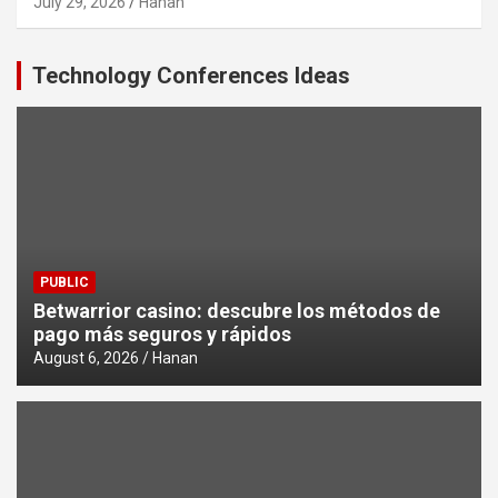
July 29, 2026
Hanan
Technology Conferences Ideas
PUBLIC
Betwarrior casino: descubre los métodos de
pago más seguros y rápidos
August 6, 2026
Hanan