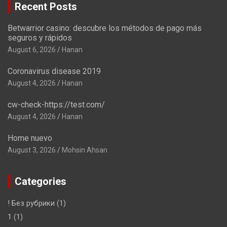
Recent Posts
Betwarrior casino: descubre los métodos de pago más
seguros y rápidos
August 6, 2026
Hanan
Coronavirus disease 2019
August 4, 2026
Hanan
cw-check-https://test.com/
August 4, 2026
Hanan
Home nuevo
August 3, 2026
Mohsin Ahsan
Categories
! Без рубрики
(1)
1
(1)