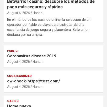
Betwarrior casino: descubre los métodos de
pago más seguros y rápidos
August 6, 2026
Hanan
En el mundo de los casinos online, la selección de un
operador confiable es clave para disfrutar de una
experiencia de juego segura y placentera. Betwarrior
destaca por su amplia…
PUBLIC
Coronavirus disease 2019
August 4, 2026
Hanan
UNCATEGORIZED
cw-check-https://test.com/
August 4, 2026
Hanan
CASINO
Home nuevo