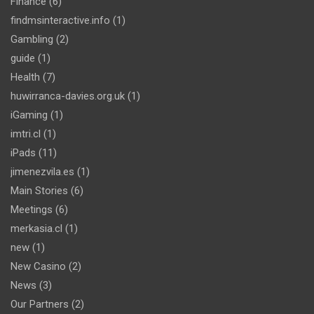
Finance
(6)
findmsinteractive.info
(1)
Gambling
(2)
guide
(1)
Health
(7)
huwirranca-davies.org.uk
(1)
iGaming
(1)
imtri.cl
(1)
iPads
(11)
jimenezvila.es
(1)
Main Stories
(6)
Meetings
(6)
merkasia.cl
(1)
new
(1)
New Casino
(2)
News
(3)
Our Partners
(2)