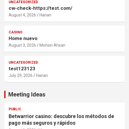
UNCATEGORIZED
cw-check-https://test.com/
August 4, 2026
Hanan
CASINO
Home nuevo
August 3, 2026
Mohsin Ahsan
UNCATEGORIZED
test123123
July 29, 2026
Hanan
Meeting Ideas
PUBLIC
Betwarrior casino: descubre los métodos de
pago más seguros y rápidos