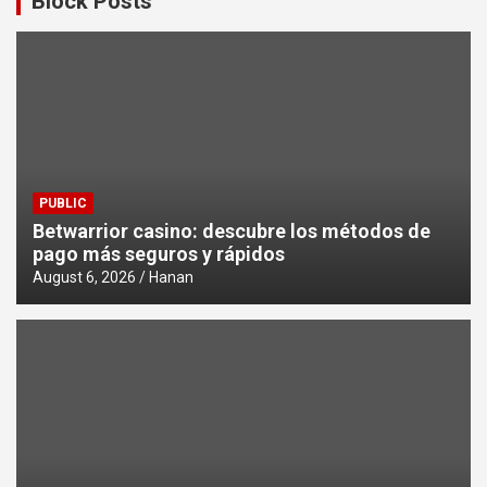
Block Posts
PUBLIC
Betwarrior casino: descubre los métodos de
pago más seguros y rápidos
August 6, 2026
Hanan