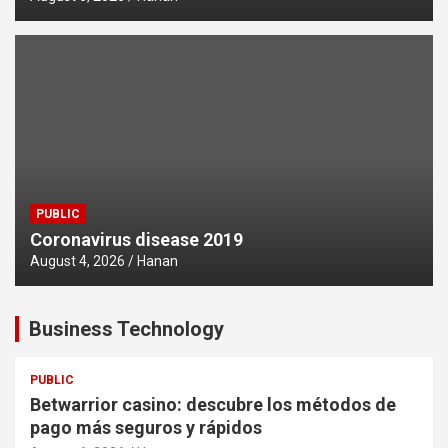
PUBLIC
Coronavirus disease 2019
August 4, 2026
Hanan
Business Technology
PUBLIC
Betwarrior casino: descubre los métodos de
pago más seguros y rápidos