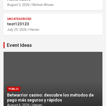
August 3, 2026
Mohsin Ahsan
UNCATEGORIZED
test123123
July 29, 2026
Hanan
Event Ideas
PUBLIC
Betwarrior casino: descubre los métodos de
pago más seguros y rápidos
August 6, 2026
Hanan