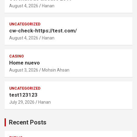
August 4, 2026
Hanan
UNCATEGORIZED
cw-check-https://test.com/
August 4, 2026
Hanan
CASINO
Home nuevo
August 3, 2026
Mohsin Ahsan
UNCATEGORIZED
test123123
July 29, 2026
Hanan
Recent Posts