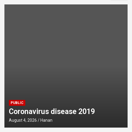
PUBLIC
Coronavirus disease 2019
August 4, 2026
Hanan