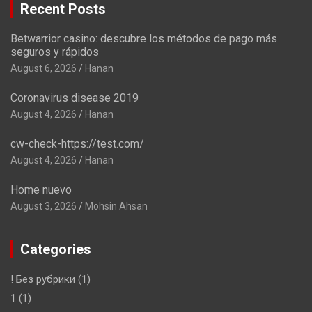
Recent Posts
Betwarrior casino: descubre los métodos de pago más
seguros y rápidos
August 6, 2026
Hanan
Coronavirus disease 2019
August 4, 2026
Hanan
cw-check-https://test.com/
August 4, 2026
Hanan
Home nuevo
August 3, 2026
Mohsin Ahsan
Categories
! Без рубрики
(1)
1
(1)