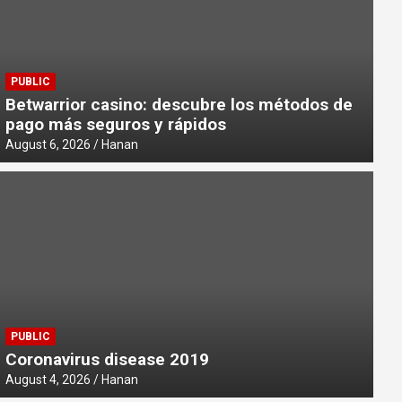
PUBLIC
Betwarrior casino: descubre los métodos de
pago más seguros y rápidos
August 6, 2026
Hanan
UNCATEGORIZED
cw-check-https://test.co
PUBLIC
Coronavirus disease 2019
August 4, 2026
Hanan
August 4, 2026
Hanan