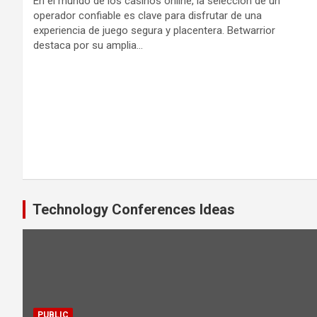
En el mundo de los casinos online, la selección de un
operador confiable es clave para disfrutar de una
experiencia de juego segura y placentera. Betwarrior
destaca por su amplia…
Technology Conferences Ideas
PUBLIC