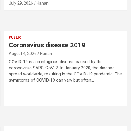
July 29, 2026
Hanan
PUBLIC
Coronavirus disease 2019
August 4, 2026
Hanan
COVID-19 is a contagious disease caused by the
coronavirus SARS-CoV-2. In January 2020, the disease
spread worldwide, resulting in the COVID-19 pandemic. The
symptoms of COVID‑19 can vary but often…