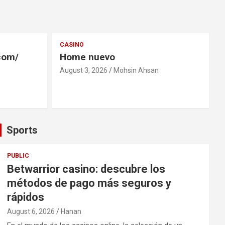
CASINO
com/
Home nuevo
August 3, 2026
Mohsin Ahsan
Sports
PUBLIC
Betwarrior casino: descubre los
métodos de pago más seguros y
rápidos
August 6, 2026
Hanan