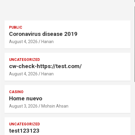
PUBLIC
Coronavirus disease 2019
August 4, 2026
Hanan
UNCATEGORIZED
cw-check-https://test.com/
August 4, 2026
Hanan
CASINO
Home nuevo
August 3, 2026
Mohsin Ahsan
UNCATEGORIZED
test123123