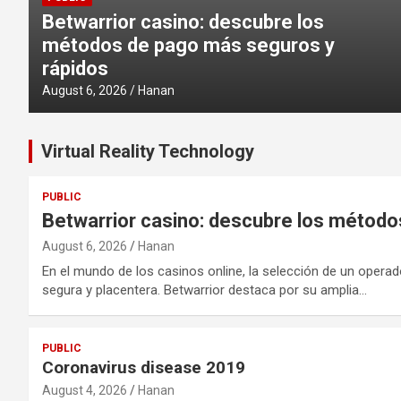
Betwarrior casino: descubre los
métodos de pago más seguros y
rápidos
August 6, 2026
Hanan
Virtual Reality Technology
PUBLIC
Betwarrior casino: descubre los método
August 6, 2026
Hanan
En el mundo de los casinos online, la selección de un operado
segura y placentera. Betwarrior destaca por su amplia…
PUBLIC
Coronavirus disease 2019
August 4, 2026
Hanan