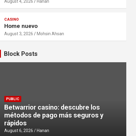
August 4, 2026
Hanan
CASINO
Home nuevo
August 3, 2026
Mohsin Ahsan
Block Posts
PUBLIC
Betwarrior casino: descubre los
métodos de pago más seguros y
rápidos
August 6, 2026
Hanan