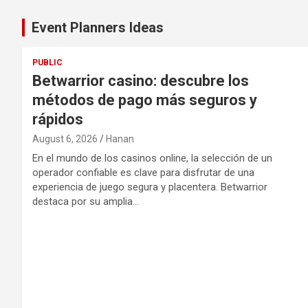
Event Planners Ideas
PUBLIC
Betwarrior casino: descubre los
métodos de pago más seguros y
rápidos
August 6, 2026
Hanan
En el mundo de los casinos online, la selección de un
operador confiable es clave para disfrutar de una
experiencia de juego segura y placentera. Betwarrior
destaca por su amplia…