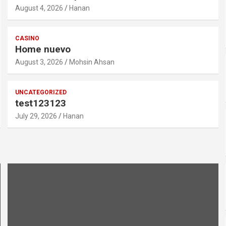
August 4, 2026
Hanan
CASINO
Home nuevo
August 3, 2026
Mohsin Ahsan
UNCATEGORIZED
test123123
July 29, 2026
Hanan