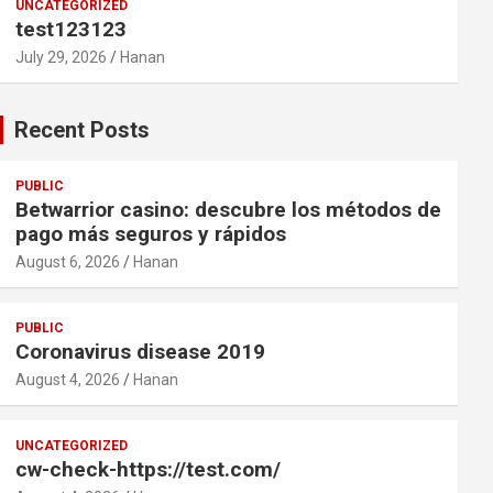
UNCATEGORIZED
test123123
July 29, 2026
Hanan
Recent Posts
PUBLIC
Betwarrior casino: descubre los métodos de
pago más seguros y rápidos
August 6, 2026
Hanan
PUBLIC
Coronavirus disease 2019
August 4, 2026
Hanan
UNCATEGORIZED
cw-check-https://test.com/