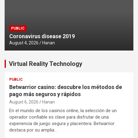
PUBLIC
Coronavirus disease 2019
August 4, 2026
Hanan
Virtual Reality Technology
PUBLIC
Betwarrior casino: descubre los métodos de
pago más seguros y rápidos
August 6, 2026
Hanan
En el mundo de los casinos online, la selección de un
operador confiable es clave para disfrutar de una
experiencia de juego segura y placentera. Betwarrior
destaca por su amplia…