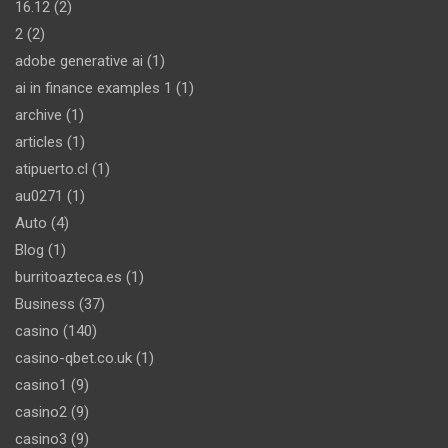
16.12
(2)
2
(2)
adobe generative ai
(1)
ai in finance examples 1
(1)
archive
(1)
articles
(1)
atipuerto.cl
(1)
au0271
(1)
Auto
(4)
Blog
(1)
burritoazteca.es
(1)
Business
(37)
casino
(140)
casino-qbet.co.uk
(1)
casino1
(9)
casino2
(9)
casino3
(9)