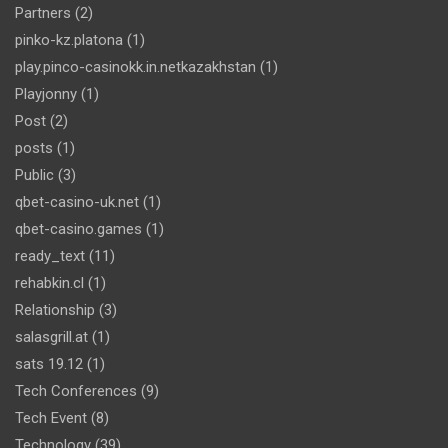
Partners
(2)
pinko-kz.platona
(1)
play.pinco-casinokk.in.netkazakhstan
(1)
Playjonny
(1)
Post
(2)
posts
(1)
Public
(3)
qbet-casino-uk.net
(1)
qbet-casino.games
(1)
ready_text
(11)
rehabkin.cl
(1)
Relationship
(3)
salasgrill.at
(1)
sats 19.12
(1)
Tech Conferences
(9)
Tech Event
(8)
Technology
(39)