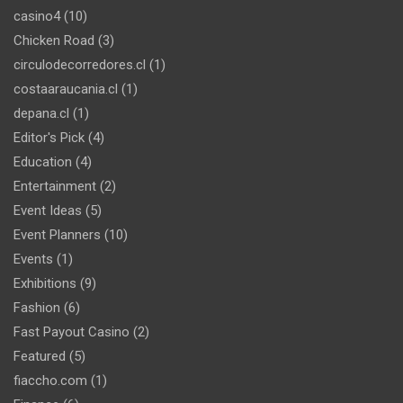
casino4
(10)
Chicken Road
(3)
circulodecorredores.cl
(1)
costaaraucania.cl
(1)
depana.cl
(1)
Editor's Pick
(4)
Education
(4)
Entertainment
(2)
Event Ideas
(5)
Event Planners
(10)
Events
(1)
Exhibitions
(9)
Fashion
(6)
Fast Payout Casino
(2)
Featured
(5)
fiaccho.com
(1)