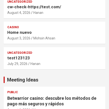
UNCATEGORIZED
cw-check-https://test.com/
August 4, 2026
Hanan
CASINO
Home nuevo
August 3, 2026
Mohsin Ahsan
UNCATEGORIZED
test123123
July 29, 2026
Hanan
Meeting Ideas
PUBLIC
Betwarrior casino: descubre los métodos de
pago más seguros y rápidos