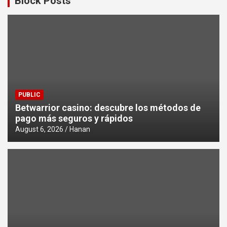
Block Posts
PUBLIC
Betwarrior casino: descubre los métodos de
pago más seguros y rápidos
August 6, 2026
Hanan