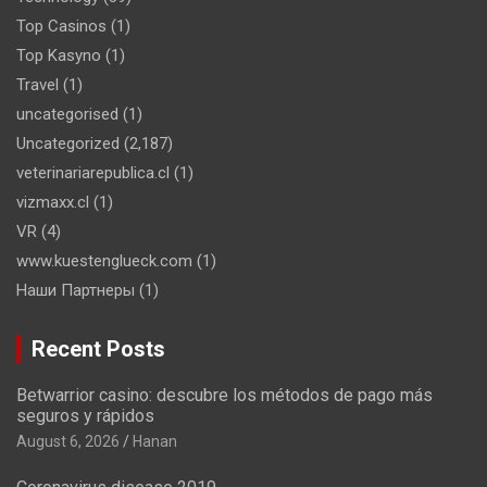
Top Casinos
(1)
Top Kasyno
(1)
Travel
(1)
uncategorised
(1)
Uncategorized
(2,187)
veterinariarepublica.cl
(1)
vizmaxx.cl
(1)
VR
(4)
www.kuestenglueck.com
(1)
Наши Партнеры
(1)
Recent Posts
Betwarrior casino: descubre los métodos de pago más
seguros y rápidos
August 6, 2026
Hanan