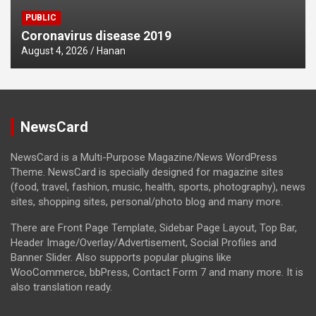
PUBLIC
Coronavirus disease 2019
August 4, 2026
Hanan
NewsCard
NewsCard is a Multi-Purpose Magazine/News WordPress
Theme. NewsCard is specially designed for magazine sites
(food, travel, fashion, music, health, sports, photography), news
sites, shopping sites, personal/photo blog and many more.
There are Front Page Template, Sidebar Page Layout, Top Bar,
Header Image/Overlay/Advertisement, Social Profiles and
Banner Slider. Also supports popular plugins like
WooCommerce, bbPress, Contact Form 7 and many more. It is
also translation ready.