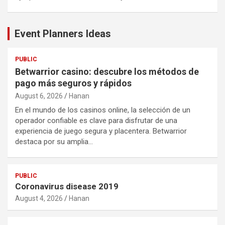
Event Planners Ideas
PUBLIC
Betwarrior casino: descubre los métodos de
pago más seguros y rápidos
August 6, 2026
Hanan
En el mundo de los casinos online, la selección de un
operador confiable es clave para disfrutar de una
experiencia de juego segura y placentera. Betwarrior
destaca por su amplia…
PUBLIC
Coronavirus disease 2019
August 4, 2026
Hanan