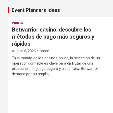
Event Planners Ideas
PUBLIC
Betwarrior casino: descubre los
métodos de pago más seguros y
rápidos
August 6, 2026
Hanan
En el mundo de los casinos online, la selección de un
operador confiable es clave para disfrutar de una
experiencia de juego segura y placentera. Betwarrior
destaca por su amplia…