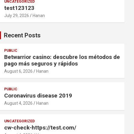
UNCATEGORIZED
test123123
July 29, 2026
Hanan
Recent Posts
PUBLIC
Betwarrior casino: descubre los métodos de
pago más seguros y rápidos
August 6, 2026
Hanan
PUBLIC
Coronavirus disease 2019
August 4, 2026
Hanan
UNCATEGORIZED
cw-check-https://test.com/