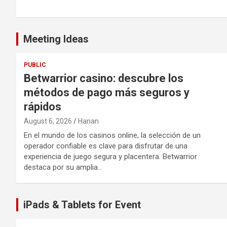
Meeting Ideas
PUBLIC
Betwarrior casino: descubre los
métodos de pago más seguros y
rápidos
August 6, 2026
Hanan
En el mundo de los casinos online, la selección de un
operador confiable es clave para disfrutar de una
experiencia de juego segura y placentera. Betwarrior
destaca por su amplia…
iPads & Tablets for Event