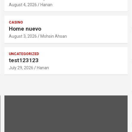
August 4, 2026
Hanan
CASINO
Home nuevo
August 3, 2026
Mohsin Ahsan
UNCATEGORIZED
test123123
July 29, 2026
Hanan