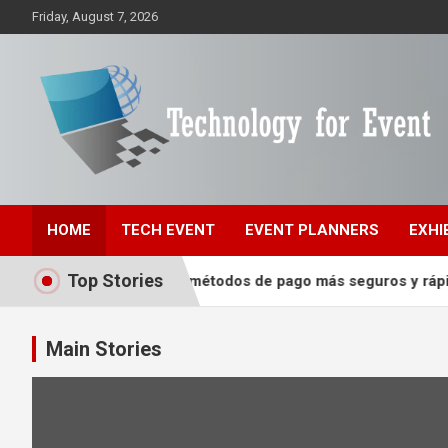
Skip
Friday, August 7, 2026
to
content
Technology for Innovators
Technology for Events
HOME
TECH EVENT
EVENT PLANNERS
EXHI
Top Stories
asino: descubre los métodos de pago más seguros y rápidos
Main Stories