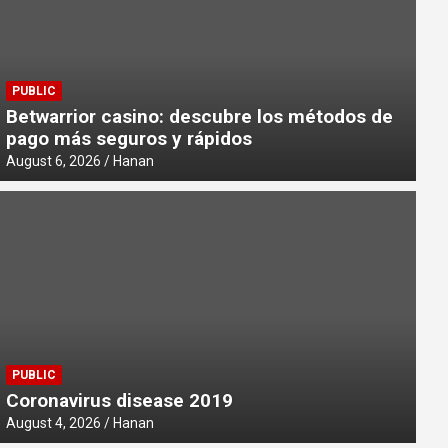
PUBLIC
Betwarrior casino: descubre los métodos de
pago más seguros y rápidos
August 6, 2026
Hanan
UNCATEGORIZED
cw-check-h
PUBLIC
Coronavirus disease 2019
August 4, 2026
Hana
August 4, 2026
Hanan