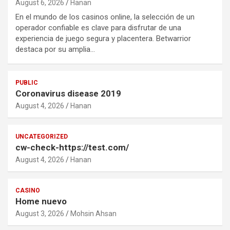
August 6, 2026
Hanan
En el mundo de los casinos online, la selección de un
operador confiable es clave para disfrutar de una
experiencia de juego segura y placentera. Betwarrior
destaca por su amplia…
PUBLIC
Coronavirus disease 2019
August 4, 2026
Hanan
UNCATEGORIZED
cw-check-https://test.com/
August 4, 2026
Hanan
CASINO
Home nuevo
August 3, 2026
Mohsin Ahsan