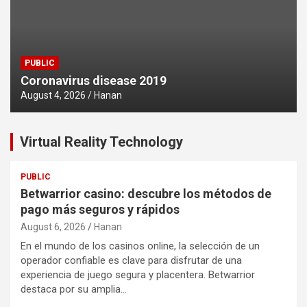
PUBLIC
Coronavirus disease 2019
August 4, 2026
Hanan
Virtual Reality Technology
PUBLIC
Betwarrior casino: descubre los métodos de
pago más seguros y rápidos
August 6, 2026
Hanan
En el mundo de los casinos online, la selección de un
operador confiable es clave para disfrutar de una
experiencia de juego segura y placentera. Betwarrior
destaca por su amplia…