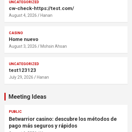
UNCATEGORIZED
cw-check-https://test.com/
August 4, 2026
Hanan
CASINO
Home nuevo
August 3, 2026
Mohsin Ahsan
UNCATEGORIZED
test123123
July 29, 2026
Hanan
Meeting Ideas
PUBLIC
Betwarrior casino: descubre los métodos de
pago más seguros y rápidos