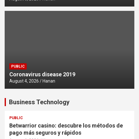
PUBLIC
Coronavirus disease 2019
August 4, 2026
Hanan
Business Technology
PUBLIC
Betwarrior casino: descubre los métodos de
pago más seguros y rápidos