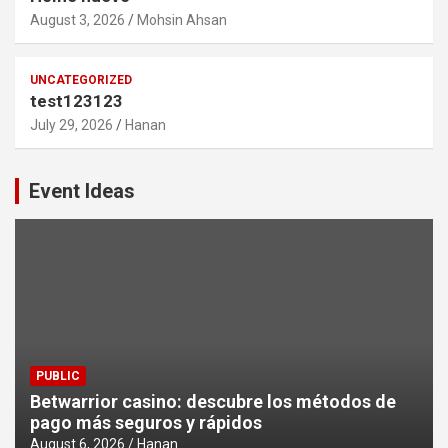
August 3, 2026
Mohsin Ahsan
UNCATEGORIZED
test123123
July 29, 2026
Hanan
Event Ideas
PUBLIC
Betwarrior casino: descubre los métodos de
pago más seguros y rápidos
August 6, 2026
Hanan