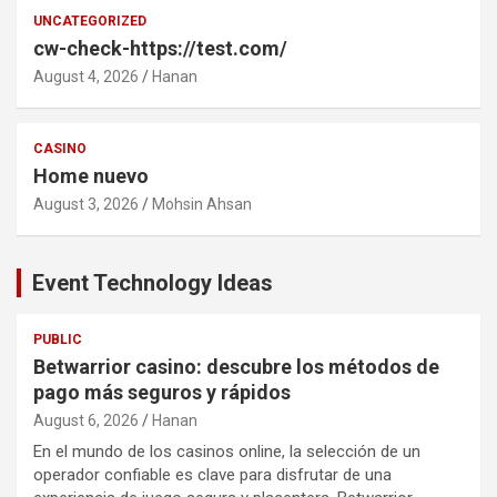
UNCATEGORIZED
cw-check-https://test.com/
August 4, 2026
Hanan
CASINO
Home nuevo
August 3, 2026
Mohsin Ahsan
Event Technology Ideas
PUBLIC
Betwarrior casino: descubre los métodos de
pago más seguros y rápidos
August 6, 2026
Hanan
En el mundo de los casinos online, la selección de un
operador confiable es clave para disfrutar de una