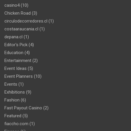
casino4
(10)
Chicken Road
(3)
circulodecorredores.cl
(1)
costaaraucania.cl
(1)
depana.cl
(1)
Editor's Pick
(4)
Education
(4)
Entertainment
(2)
Event Ideas
(5)
Event Planners
(10)
Events
(1)
Exhibitions
(9)
Fashion
(6)
Fast Payout Casino
(2)
Featured
(5)
fiaccho.com
(1)