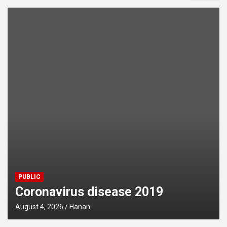
PUBLIC
Coronavirus disease 2019
August 4, 2026
Hanan