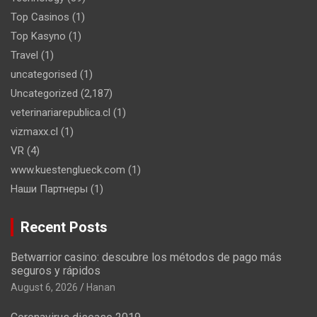
Top Casinos
(1)
Top Kasyno
(1)
Travel
(1)
uncategorised
(1)
Uncategorized
(2,187)
veterinariarepublica.cl
(1)
vizmaxx.cl
(1)
VR
(4)
www.kuestenglueck.com
(1)
Наши Партнеры
(1)
Recent Posts
Betwarrior casino: descubre los métodos de pago más
seguros y rápidos
August 6, 2026
Hanan