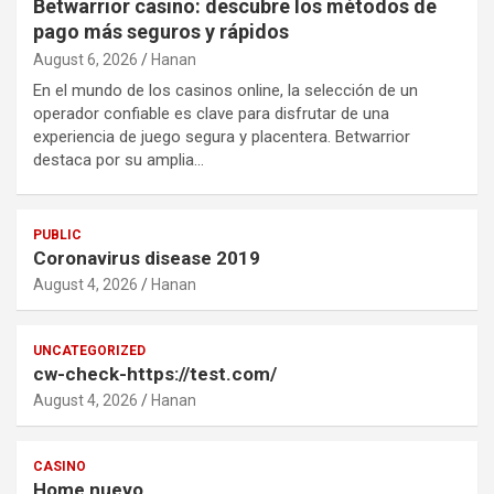
Betwarrior casino: descubre los métodos de
pago más seguros y rápidos
August 6, 2026
Hanan
En el mundo de los casinos online, la selección de un
operador confiable es clave para disfrutar de una
experiencia de juego segura y placentera. Betwarrior
destaca por su amplia…
PUBLIC
Coronavirus disease 2019
August 4, 2026
Hanan
UNCATEGORIZED
cw-check-https://test.com/
August 4, 2026
Hanan
CASINO
Home nuevo