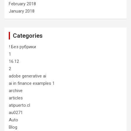
February 2018
January 2018
Categories
! Без рубрики
1
16.12
2
adobe generative ai
ai in finance examples 1
archive
articles
atipuerto.cl
au0271
Auto
Blog