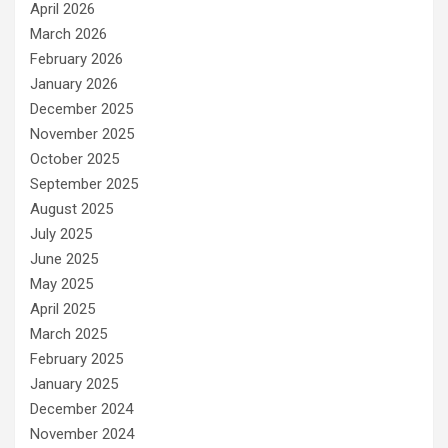
April 2026
March 2026
February 2026
January 2026
December 2025
November 2025
October 2025
September 2025
August 2025
July 2025
June 2025
May 2025
April 2025
March 2025
February 2025
January 2025
December 2024
November 2024