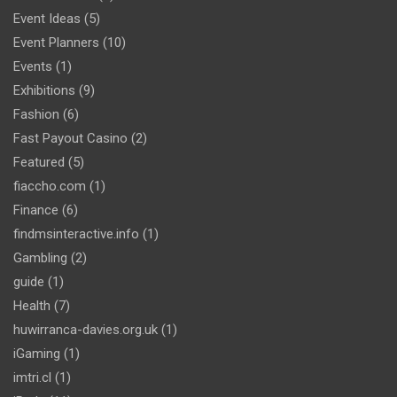
Event Ideas
(5)
Event Planners
(10)
Events
(1)
Exhibitions
(9)
Fashion
(6)
Fast Payout Casino
(2)
Featured
(5)
fiaccho.com
(1)
Finance
(6)
findmsinteractive.info
(1)
Gambling
(2)
guide
(1)
Health
(7)
huwirranca-davies.org.uk
(1)
iGaming
(1)
imtri.cl
(1)