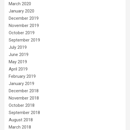
March 2020
January 2020
December 2019
November 2019
October 2019
September 2019
July 2019
June 2019
May 2019
April 2019
February 2019
January 2019
December 2018
November 2018
October 2018
September 2018
August 2018
March 2018