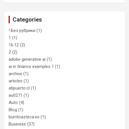
Categories
! Без рубрики
(1)
1
(1)
16.12
(2)
2
(2)
adobe generative ai
(1)
ai in finance examples 1
(1)
archive
(1)
articles
(1)
atipuerto.cl
(1)
au0271
(1)
Auto
(4)
Blog
(1)
burritoazteca.es
(1)
Business
(37)