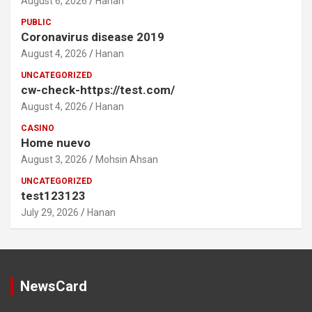
August 6, 2026
Hanan
PUBLIC
Coronavirus disease 2019
August 4, 2026
Hanan
UNCATEGORIZED
cw-check-https://test.com/
August 4, 2026
Hanan
CASINO
Home nuevo
August 3, 2026
Mohsin Ahsan
UNCATEGORIZED
test123123
July 29, 2026
Hanan
NewsCard