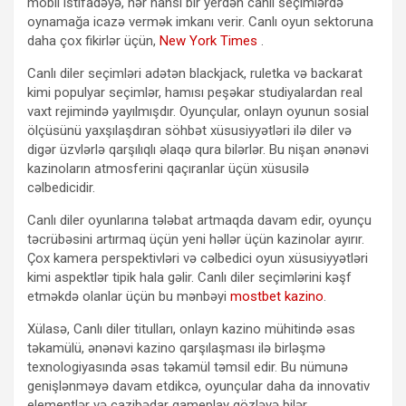
mobil istifadəyə, hər hansı bir yerdən canlı seçimlərdə
oynamağa icazə vermək imkanı verir. Canlı oyun sektoruna
daha çox fikirlər üçün,
New York Times
.
Canlı diler seçimləri adətən blackjack, ruletka və backarat
kimi populyar seçimlər, hamısı peşəkar studiyalardan real
vaxt rejimində yayılmışdır. Oyunçular, onlayn oyunun sosial
ölçüsünü yaxşılaşdıran söhbət xüsusiyyətləri ilə diler və
digər üzvlərlə qarşılıqlı əlaqə qura bilərlər. Bu nişan ənənəvi
kazinoların atmosferini qaçıranlar üçün xüsusilə
cəlbedicidir.
Canlı diler oyunlarına tələbat artmaqda davam edir, oyunçu
təcrübəsini artırmaq üçün yeni həllər üçün kazinolar ayırır.
Çox kamera perspektivləri və cəlbedici oyun xüsusiyyətləri
kimi aspektlər tipik hala gəlir. Canlı diler seçimlərini kəşf
etməkdə olanlar üçün bu mənbəyi
mostbet kazino
.
Xülasə, Canlı diler titulları, onlayn kazino mühitində əsas
təkamülü, ənənəvi kazino qarşılaşması ilə birləşmə
texnologiyasında əsas təkamül təmsil edir. Bu nümunə
genişlənməyə davam etdikcə, oyunçular daha da innovativ
elementlər və cazibədar gameplay gözləyə bilər.