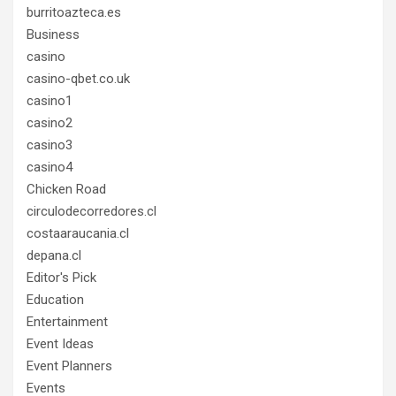
burritoazteca.es
Business
casino
casino-qbet.co.uk
casino1
casino2
casino3
casino4
Chicken Road
circulodecorredores.cl
costaaraucania.cl
depana.cl
Editor's Pick
Education
Entertainment
Event Ideas
Event Planners
Events