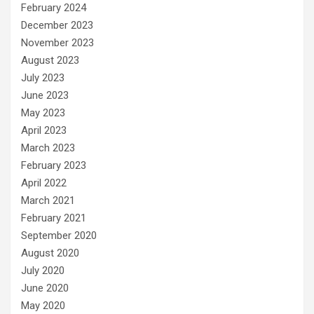
February 2024
December 2023
November 2023
August 2023
July 2023
June 2023
May 2023
April 2023
March 2023
February 2023
April 2022
March 2021
February 2021
September 2020
August 2020
July 2020
June 2020
May 2020