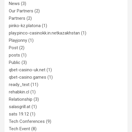
News
(3)
Our Partners
(2)
Partners
(2)
pinko-kz.platona
(1)
play.pinco-casinokk.in.netkazakhstan
(1)
Playjonny
(1)
Post
(2)
posts
(1)
Public
(3)
qbet-casino-uk.net
(1)
qbet-casino.games
(1)
ready_text
(11)
rehabkin.cl
(1)
Relationship
(3)
salasgrill.at
(1)
sats 19.12
(1)
Tech Conferences
(9)
Tech Event
(8)